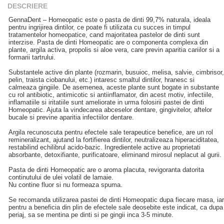
DESCRIERE
GennaDent – Homeopatic este o pasta de dinti 99,7% naturala, ideala
pentru ingrijirea dintilor, ce poate fi utilizata cu succes in timpul
tratamentelor homeopatice, cand majoritatea pastelor de dinti sunt
interzise. Pasta de dinti Homeopatic are o componenta complexa din
plante, argila activa, propolis si aloe vera, care previn aparitia cariilor si a
formarii tartrului.
Substantele active din plante (rozmarin, busuioc, melisa, salvie, cimbrisor,
pelin, traista ciobanului, etc.) intaresc smaltul dintilor, hranesc si
calmeaza gingiile. De asemenea, aceste plante sunt bogate in substante
cu rol antibiotic, antimicotic si antiinflamator, din acest motiv, infectiile,
inflamatiile si iritatiile sunt ameliorate in urma folosirii pastei de dinti
Homeopatic. Ajuta la vindecarea abceselor dentare, gingivitelor, aftelor
bucale si previne aparitia infectiilor dentare.
Argila recunoscuta pentru efectele sale terapeutice benefice, are un rol
remineralizant, ajutand la fortifierea dintilor, neutralizeaza hiperaciditatea,
restabilind echilibrul acido-bazic. Ingredientele active au proprietati
absorbante, detoxifiante, purificatoare, eliminand mirosul neplacut al gurii.
Pasta de dinti Homeopatic are o aroma placuta, revigoranta datorita
continutului de ulei volatil de lamaie.
Nu contine fluor si nu formeaza spuma.
Se recomanda utilizarea pastei de dinti Homeopatic dupa fiecare masa, iar
pentru a beneficia din plin de efectele sale deosebite este indicat, ca dupa
periaj, sa se mentina pe dinti si pe gingii inca 3-5 minute.