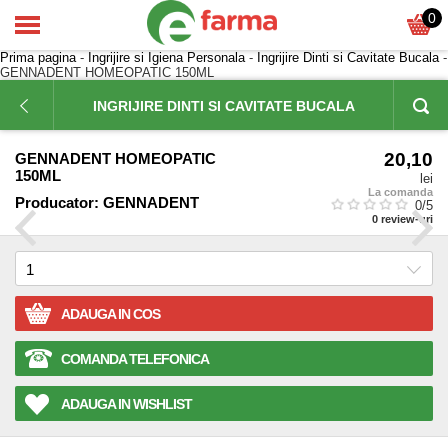
0
Prima pagina
-
Ingrijire si Igiena Personala
-
Ingrijire Dinti si Cavitate Bucala
-
GENNADENT HOMEOPATIC 150ML
INGRIJIRE DINTI SI CAVITATE BUCALA
20,10
GENNADENT HOMEOPATIC
150ML
lei
La comanda
Producator:
GENNADENT
0
/5
0
review-uri
ADAUGA IN COS
COMANDA TELEFONICA
ADAUGA IN WISHLIST