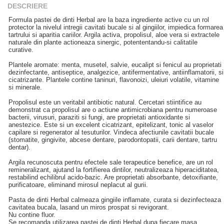
DESCRIERE
Formula pastei de dinti Herbal are la baza ingrediente active cu un rol
protector la nivelul intregii cavitati bucale si al gingiilor, impiedica formarea
tartrului si aparitia cariilor. Argila activa, propolisul, aloe vera si extractele
naturale din plante actioneaza sinergic, potententandu-si calitatile
curative.
Plantele aromate: menta, musetel, salvie, eucalipt si fenicul au proprietati
dezinfectante, antiseptice, analgezice, antifermentative, antiinflamatorii, si
cicatrizante. Plantele contine taninuri, flavonoizi, uleiuri volatile, vitamine
si minerale.
Propolisul este un veritabil antibiotic natural. Cercetari stiintifice au
demonstrat ca propolisul are o actiune antimicrobiana pentru numeroase
bacterii, virusuri, paraziti si fungi, are proprietati antioxidante si
anestezice. Este si un excelent cicatrizant, epitelizant, tonic al vaselor
capilare si regenerator al tesuturilor. Vindeca afectiunile cavitatii bucale
(stomatite, gingivite, abcese dentare, parodontopatii, carii dentare, tartru
dentar).
Argila recunoscuta pentru efectele sale terapeutice benefice, are un rol
remineralizant, ajutand la fortifierea dintilor, neutralizeaza hiperaciditatea,
restabilind echilibrul acido-bazic. Are proprietati absorbante, detoxifiante,
purificatoare, eliminand mirosul neplacut al gurii.
Pasta de dinti Herbal calmeaza gingiile inflamate, curata si dezinfecteaza
cavitatea bucala, lasand un miros prospat si revigorant.
Nu contine fluor.
Se recomanda utilizarea pastei de dinti Herbal dupa fiecare masa.