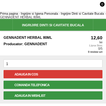
0
Prima pagina
-
Ingrijire si Igiena Personala
-
Ingrijire Dinti si Cavitate Bucala
-
GENNADENT HERBAL 80ML
INGRIJIRE DINTI SI CAVITATE BUCALA
12,60
GENNADENT HERBAL 80ML
lei
Producator:
GENNADENT
Lipsa Stoc
0
/5
0
review-uri
ADAUGA IN COS
COMANDA TELEFONICA
ADAUGA IN WISHLIST