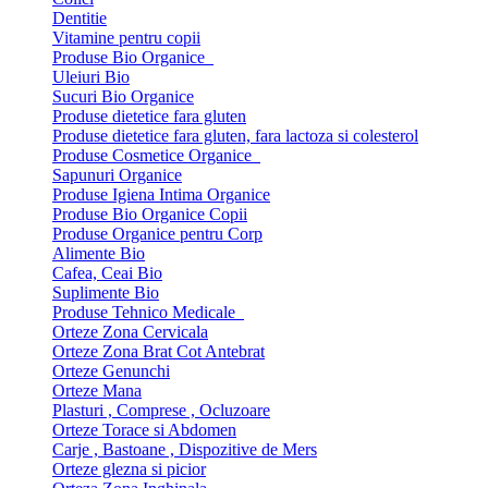
Dentitie
Vitamine pentru copii
Produse Bio Organice
Uleiuri Bio
Sucuri Bio Organice
Produse dietetice fara gluten
Produse dietetice fara gluten, fara lactoza si colesterol
Produse Cosmetice Organice
Sapunuri Organice
Produse Igiena Intima Organice
Produse Bio Organice Copii
Produse Organice pentru Corp
Alimente Bio
Cafea, Ceai Bio
Suplimente Bio
Produse Tehnico Medicale
Orteze Zona Cervicala
Orteze Zona Brat Cot Antebrat
Orteze Genunchi
Orteze Mana
Plasturi , Comprese , Ocluzoare
Orteze Torace si Abdomen
Carje , Bastoane , Dispozitive de Mers
Orteze glezna si picior