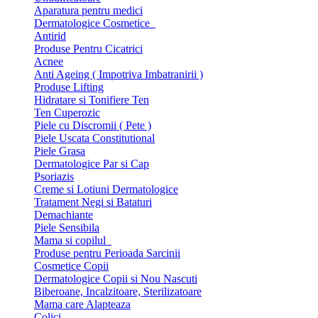
Aparatura pentru medici
Dermatologice Cosmetice
Antirid
Produse Pentru Cicatrici
Acnee
Anti Ageing ( Impotriva Imbatranirii )
Produse Lifting
Hidratare si Tonifiere Ten
Ten Cuperozic
Piele cu Discromii ( Pete )
Piele Uscata Constitutional
Piele Grasa
Dermatologice Par si Cap
Psoriazis
Creme si Lotiuni Dermatologice
Tratament Negi si Bataturi
Demachiante
Piele Sensibila
Mama si copilul
Produse pentru Perioada Sarcinii
Cosmetice Copii
Dermatologice Copii si Nou Nascuti
Biberoane, Incalzitoare, Sterilizatoare
Mama care Alapteaza
Colici