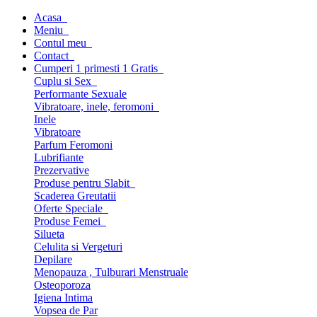
Acasa
Meniu
Contul meu
Contact
Cumperi 1 primesti 1 Gratis
Cuplu si Sex
Performante Sexuale
Vibratoare, inele, feromoni
Inele
Vibratoare
Parfum Feromoni
Lubrifiante
Prezervative
Produse pentru Slabit
Scaderea Greutatii
Oferte Speciale
Produse Femei
Silueta
Celulita si Vergeturi
Depilare
Menopauza , Tulburari Menstruale
Osteoporoza
Igiena Intima
Vopsea de Par