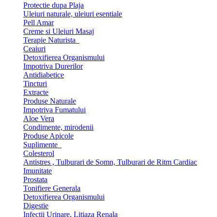
Protectie dupa Plaja
Uleiuri naturale, uleiuri esentiale
Pell Amar
Creme si Uleiuri Masaj
Terapie Naturista
Ceaiuri
Detoxifierea Organismului
Impotriva Durerilor
Antidiabetice
Tincturi
Extracte
Produse Naturale
Impotriva Fumatului
Aloe Vera
Condimente, mirodenii
Produse Apicole
Suplimente
Colesterol
Antistres , Tulburari de Somn, Tulburari de Ritm Cardiac
Imunitate
Prostata
Tonifiere Generala
Detoxifierea Organismului
Digestie
Infectii Urinare, Litiaza Renala