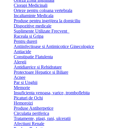
Orteza Zona Inghinala
Ciorapi Medicinali
Orteze pentru coloana vertebrala
Incaltaminte Medicala
Produse pentru ingrijirea la domiciliu
Dispozitive medicale
Suplimente Utilizate Frecvent
Raceala si Gripa
Pentru dureri
Antiinfectioase si Antimicotice Ginecologice
Antiacide
Constipatie Flatulenta
Alergii
Antidiareice si Rehidratare
Protectoare Hepatice si Biliare
Acnee
Par si Unghii
Memorie
Insuficienta venoasa, varice, tromboflebita
Picaturi de Ochi
Hemoroizi
Produse Antiherpetice
Circulatia periferica
Tratamente, plagi, rani, ulceratii
Afectiuni Renale