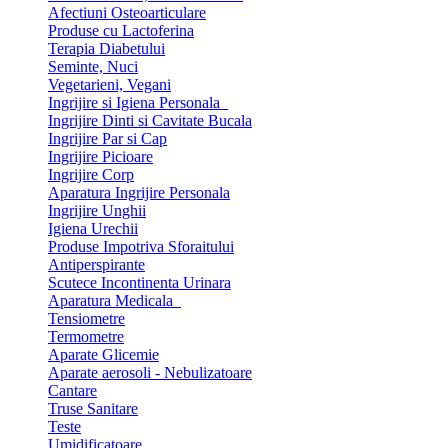
Afectiuni Osteoarticulare
Produse cu Lactoferina
Terapia Diabetului
Seminte, Nuci
Vegetarieni, Vegani
Ingrijire si Igiena Personala
Ingrijire Dinti si Cavitate Bucala
Ingrijire Par si Cap
Ingrijire Picioare
Ingrijire Corp
Aparatura Ingrijire Personala
Ingrijire Unghii
Igiena Urechii
Produse Impotriva Sforaitului
Antiperspirante
Scutece Incontinenta Urinara
Aparatura Medicala
Tensiometre
Termometre
Aparate Glicemie
Aparate aerosoli - Nebulizatoare
Cantare
Truse Sanitare
Teste
Umidificatoare