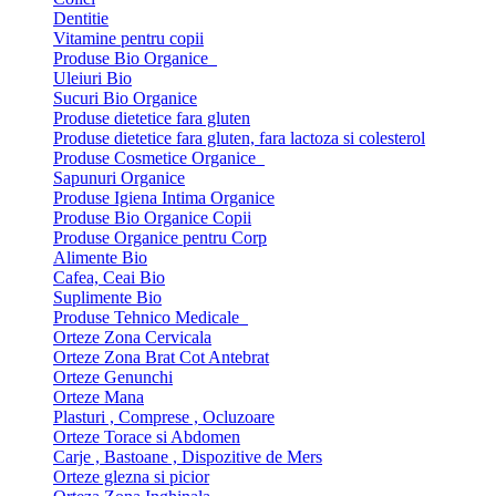
Dentitie
Vitamine pentru copii
Produse Bio Organice
Uleiuri Bio
Sucuri Bio Organice
Produse dietetice fara gluten
Produse dietetice fara gluten, fara lactoza si colesterol
Produse Cosmetice Organice
Sapunuri Organice
Produse Igiena Intima Organice
Produse Bio Organice Copii
Produse Organice pentru Corp
Alimente Bio
Cafea, Ceai Bio
Suplimente Bio
Produse Tehnico Medicale
Orteze Zona Cervicala
Orteze Zona Brat Cot Antebrat
Orteze Genunchi
Orteze Mana
Plasturi , Comprese , Ocluzoare
Orteze Torace si Abdomen
Carje , Bastoane , Dispozitive de Mers
Orteze glezna si picior