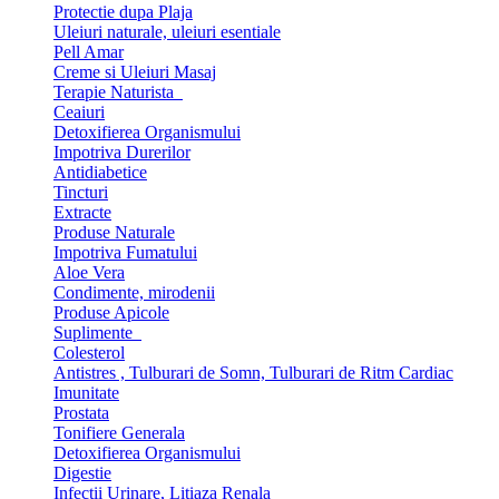
Protectie dupa Plaja
Uleiuri naturale, uleiuri esentiale
Pell Amar
Creme si Uleiuri Masaj
Terapie Naturista
Ceaiuri
Detoxifierea Organismului
Impotriva Durerilor
Antidiabetice
Tincturi
Extracte
Produse Naturale
Impotriva Fumatului
Aloe Vera
Condimente, mirodenii
Produse Apicole
Suplimente
Colesterol
Antistres , Tulburari de Somn, Tulburari de Ritm Cardiac
Imunitate
Prostata
Tonifiere Generala
Detoxifierea Organismului
Digestie
Infectii Urinare, Litiaza Renala