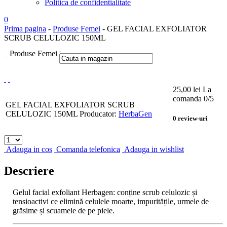
Politica de confidentialitate
0
Prima pagina
-
Produse Femei
- GEL FACIAL EXFOLIATOR
SCRUB CELULOZIC 150ML
Produse Femei
25,00
lei
La
comanda
0
/5
GEL FACIAL EXFOLIATOR SCRUB
CELULOZIC 150ML
Producator:
HerbaGen
0
review-uri
Adauga in cos
Comanda telefonica
Adauga in wishlist
Descriere
Gelul facial exfoliant Herbagen: conține scrub celulozic și
tensioactivi ce elimină celulele moarte, impuritățile, urmele de
grăsime și scuamele de pe piele.