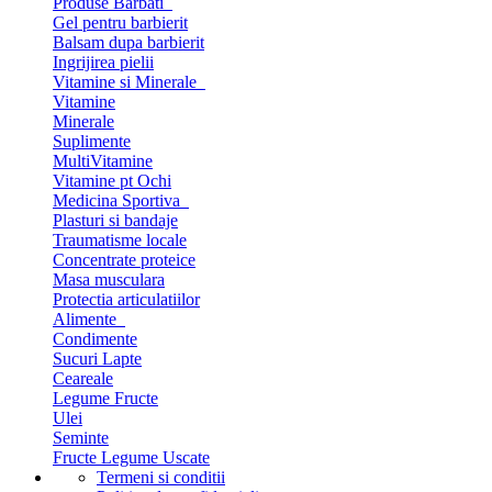
Produse Barbati
Gel pentru barbierit
Balsam dupa barbierit
Ingrijirea pielii
Vitamine si Minerale
Vitamine
Minerale
Suplimente
MultiVitamine
Vitamine pt Ochi
Medicina Sportiva
Plasturi si bandaje
Traumatisme locale
Concentrate proteice
Masa musculara
Protectia articulatiilor
Alimente
Condimente
Sucuri Lapte
Ceareale
Legume Fructe
Ulei
Seminte
Fructe Legume Uscate
Termeni si conditii