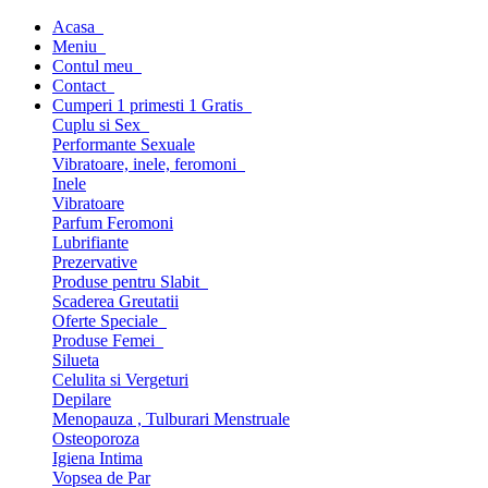
Acasa
Meniu
Contul meu
Contact
Cumperi 1 primesti 1 Gratis
Cuplu si Sex
Performante Sexuale
Vibratoare, inele, feromoni
Inele
Vibratoare
Parfum Feromoni
Lubrifiante
Prezervative
Produse pentru Slabit
Scaderea Greutatii
Oferte Speciale
Produse Femei
Silueta
Celulita si Vergeturi
Depilare
Menopauza , Tulburari Menstruale
Osteoporoza
Igiena Intima
Vopsea de Par