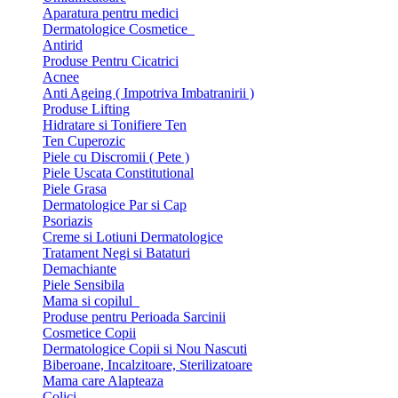
Aparatura pentru medici
Dermatologice Cosmetice
Antirid
Produse Pentru Cicatrici
Acnee
Anti Ageing ( Impotriva Imbatranirii )
Produse Lifting
Hidratare si Tonifiere Ten
Ten Cuperozic
Piele cu Discromii ( Pete )
Piele Uscata Constitutional
Piele Grasa
Dermatologice Par si Cap
Psoriazis
Creme si Lotiuni Dermatologice
Tratament Negi si Bataturi
Demachiante
Piele Sensibila
Mama si copilul
Produse pentru Perioada Sarcinii
Cosmetice Copii
Dermatologice Copii si Nou Nascuti
Biberoane, Incalzitoare, Sterilizatoare
Mama care Alapteaza
Colici