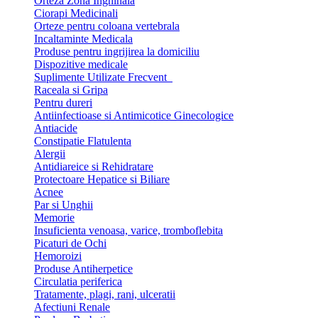
Orteza Zona Inghinala
Ciorapi Medicinali
Orteze pentru coloana vertebrala
Incaltaminte Medicala
Produse pentru ingrijirea la domiciliu
Dispozitive medicale
Suplimente Utilizate Frecvent
Raceala si Gripa
Pentru dureri
Antiinfectioase si Antimicotice Ginecologice
Antiacide
Constipatie Flatulenta
Alergii
Antidiareice si Rehidratare
Protectoare Hepatice si Biliare
Acnee
Par si Unghii
Memorie
Insuficienta venoasa, varice, tromboflebita
Picaturi de Ochi
Hemoroizi
Produse Antiherpetice
Circulatia periferica
Tratamente, plagi, rani, ulceratii
Afectiuni Renale