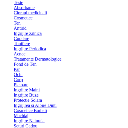
Teste
Absorbante
Ciorapi medicinali
Cosmetice
Ten
Antirid
Ingrijire Zilnica
Curatare
Tonifiere
Ingrijire Periodica
Acnee
Tratamente Dermatologice
Fond de Ten
Par
Ochi
Corp
Picioare
Ingrijire Maini
Ingrijire Buze
Protectie Solara
Ingrijirea si Albire Dinti
Cosmetice Barbati
Machiaj
Ingrijire Naturala
Seturi Cadou