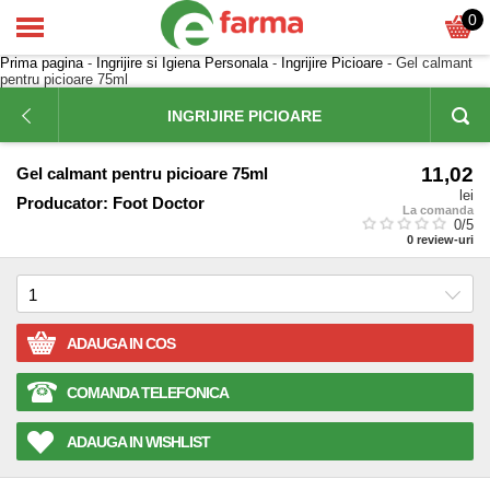
0
Prima pagina
-
Ingrijire si Igiena Personala
-
Ingrijire Picioare
- Gel calmant
pentru picioare 75ml
INGRIJIRE PICIOARE
11,02
Gel calmant pentru picioare 75ml
lei
Producator:
Foot Doctor
La comanda
0
/5
0
review-uri
ADAUGA IN COS
COMANDA TELEFONICA
ADAUGA IN WISHLIST