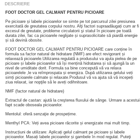
DESCRIERE
FOOT DOCTOR GEL CALMANT PENTRU PICIOARE
Pe picioare și labele picioarelor se simte pe tot parcursul zilei presiunea
exercitată de greutatea corpului nostru. Alţi factori supraadăugați cum ar fi
excesul de greutate, probleme circulatorii şi statul în picioare pe toată
durata zilei, fac ca picioarele neglijate și suprasolicitate să piardă energie
și să devină obosite.
FOOT DOCTOR GEL CALMANT PENTRU PICIOARE care conține în
formula sa factor natural de hidratare (NMF) are efect revigorant și
relaxează picioarele.Utilizarea regulată a produsului va ajuta pielea de pe
picioare și labele picioarelor să își mențină hidratarea și să ajungă la un
nivel de umiditate dorit. Formula sa bine concepută vă va relaxa
picioarelele ,le va reîmprospata și energiza. După utilizarea gelului veți
simți picioarele calmate și relaxate.Produsul vă va ajuta să vă incepeți
ziua relaxat, iar nopţile să le aveți odihnitoare.
NMF (factor natural de hidratare)
Extractul de castan: ajută la creşterea fluxului de sânge. Urmare a acestui
fapt scade oboseala picioarelor.
Mentolul: oferă senzaţie de prospețime.
Menthyl PCA: Veți avea picioare răcorite și energizate mai mult timp.
Instrucțiuni de utilizare: Aplicați gelul calmant pe picioare și labele
picioarelor. Masați labele picioarelor și gambele în mod regulat. Puteţi