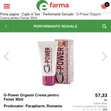
0
Prima pagina
-
Cuplu si Sex
-
Performante Sexuale
- G-Power Orgasm
Crema pentru Femei 30ml
PERFORMANTE SEXUALE
57,33
G-Power Orgasm Crema pentru
Femei 30ml
lei
Lipsa Stoc
Producator:
Parapharm, Romania
Primesti
1 punct
de fidelitate
0
/5