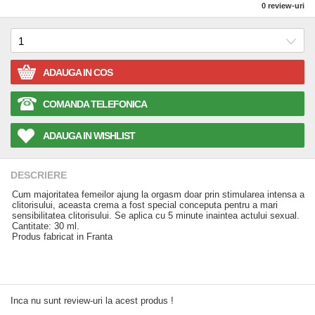
0
review-uri
ADAUGA IN COS
COMANDA TELEFONICA
ADAUGA IN WISHLIST
DESCRIERE
Cum majoritatea femeilor ajung la orgasm doar prin stimularea intensa a
clitorisului, aceasta crema a fost special conceputa pentru a mari
sensibilitatea clitorisului. Se aplica cu 5 minute inaintea actului sexual.
Cantitate: 30 ml.
Produs fabricat in Franta
Inca nu sunt review-uri la acest produs !