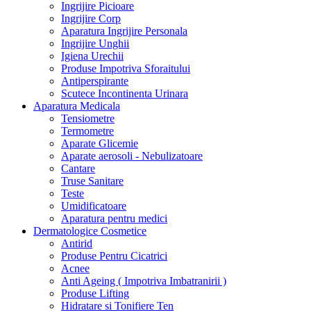
Ingrijire Picioare
Ingrijire Corp
Aparatura Ingrijire Personala
Ingrijire Unghii
Igiena Urechii
Produse Impotriva Sforaitului
Antiperspirante
Scutece Incontinenta Urinara
Aparatura Medicala
Tensiometre
Termometre
Aparate Glicemie
Aparate aerosoli - Nebulizatoare
Cantare
Truse Sanitare
Teste
Umidificatoare
Aparatura pentru medici
Dermatologice Cosmetice
Antirid
Produse Pentru Cicatrici
Acnee
Anti Ageing ( Impotriva Imbatranirii )
Produse Lifting
Hidratare si Tonifiere Ten