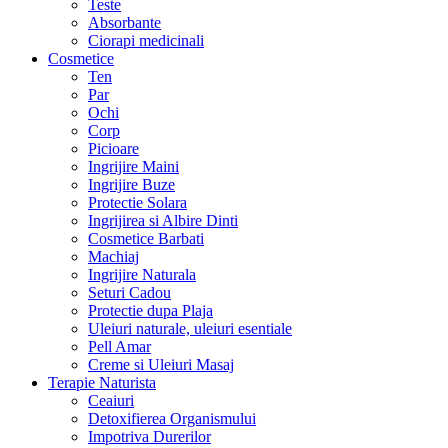
Teste
Absorbante
Ciorapi medicinali
Cosmetice
Ten
Par
Ochi
Corp
Picioare
Ingrijire Maini
Ingrijire Buze
Protectie Solara
Ingrijirea si Albire Dinti
Cosmetice Barbati
Machiaj
Ingrijire Naturala
Seturi Cadou
Protectie dupa Plaja
Uleiuri naturale, uleiuri esentiale
Pell Amar
Creme si Uleiuri Masaj
Terapie Naturista
Ceaiuri
Detoxifierea Organismului
Impotriva Durerilor