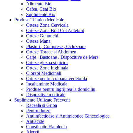
Alimente Bio
Cafea, Ceai Bio
Suplimente Bio
Produse Tehnico Medicale
Orteze Zona Cervicala
Orteze Zona Brat Cot Antebrat
Orteze Genunchi
Orteze Mana
Plasturi , Comprese , Ocluzoare
Orteze Torace si Abdomen
Carje , Bastoane , Dispozitive de Mers
Orteze glezna si picior
Orteza Zona Inghinala
Ciorapi Medicinali
Orteze pentru coloana vertebrala
Incaltaminte Medicala
Produse pentru ingrijirea la domiciliu
Dispozitive medicale
Suplimente Utilizate Frecvent
Raceala si Gripa
Pentru dureri
Antiinfectioase si Antimicotice Ginecologice
Antiacide
Constipatie Flatulenta
Alergii