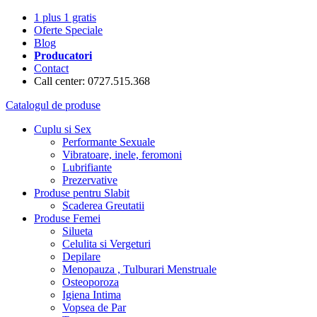
1 plus 1 gratis
Oferte Speciale
Blog
Producatori
Contact
Call center: 0727.515.368
Catalogul de produse
Cuplu si Sex
Performante Sexuale
Vibratoare, inele, feromoni
Lubrifiante
Prezervative
Produse pentru Slabit
Scaderea Greutatii
Produse Femei
Silueta
Celulita si Vergeturi
Depilare
Menopauza , Tulburari Menstruale
Osteoporoza
Igiena Intima
Vopsea de Par