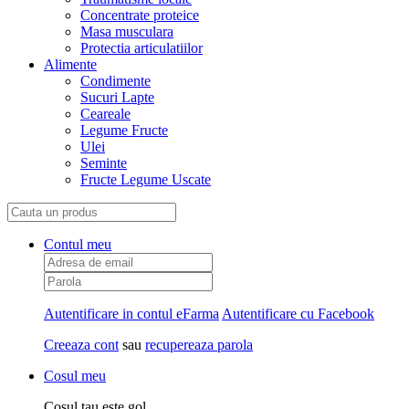
Concentrate proteice
Masa musculara
Protectia articulatiilor
Alimente
Condimente
Sucuri Lapte
Ceareale
Legume Fructe
Ulei
Seminte
Fructe Legume Uscate
Contul meu
Autentificare in contul eFarma
Autentificare cu Facebook
Creeaza cont
sau
recupereaza parola
Cosul meu
Cosul tau este gol