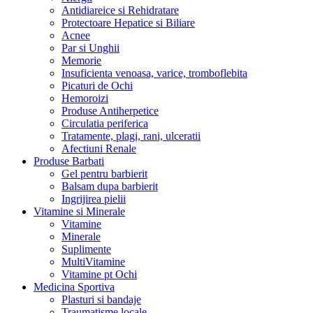
Antidiareice si Rehidratare
Protectoare Hepatice si Biliare
Acnee
Par si Unghii
Memorie
Insuficienta venoasa, varice, tromboflebita
Picaturi de Ochi
Hemoroizi
Produse Antiherpetice
Circulatia periferica
Tratamente, plagi, rani, ulceratii
Afectiuni Renale
Produse Barbati
Gel pentru barbierit
Balsam dupa barbierit
Ingrijirea pielii
Vitamine si Minerale
Vitamine
Minerale
Suplimente
MultiVitamine
Vitamine pt Ochi
Medicina Sportiva
Plasturi si bandaje
Traumatisme locale