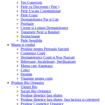
Ten Cuperozic
Piele cu Discromii ( Pete )
Piele Uscata Constitutional
Piele Grasa
Dermatologice Par si Cap
Psoriazis
Creme si Lotiuni Dermatologice
Tratament Negi si Bataturi
Demachiante
Piele Sensibila
Mama si copilul
Produse pentru Perioada Sarcinii
Cosmetice Copii
Dermatologice Copii si Nou Nascuti
Biberoane, Incalzitoare, Sterilizatoare
Mama care Alapteaza
Colici
Dentitie
Vitamine pentru copii
Produse Bio Organice
Uleiuri Bio
Sucuri Bio Organice
Produse dietetice fara gluten
Produse dietetice fara gluten, fara lactoza si colesterol
Produse Cosmetice Organice