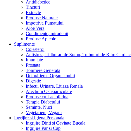
Antidiabetice
Tincturi
Extracte
Produse Naturale
Impotriva Fumatului
Aloe Vera
Condimente, mirodenii
Produse Apicole
Suplimente
Colesterol
Antistres , Tulburari de Somn, Tulburari de Ritm Cardiac
Imunitate
Prostata
Tonifiere Generala
Detoxifierea Organismului
Digestie
Infectii Urinare, Litiaza Renala
Afectiuni Osteoarticulare
Produse cu Lactoferina
Terapia Diabetului
Seminte, Nuci
Vegetarieni, Vegani
Ingrijire si Igiena Personala
Ingrijire Dinti si Cavitate Bucala
Ingrijire Par si Cap