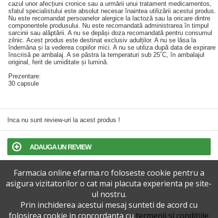
cazul unor afecțiuni cronice sau a urmării unui tratament medicamentos,
sfatul specialistului este absolut necesar înaintea utilizării acestui produs.
Nu este recomandat persoanelor alergice la lactoză sau la oricare dintre
componentele produsului. Nu este recomandată administrarea în timpul
sarcinii sau alăptării. A nu se depăși doza recomandată pentru consumul
zilnic. Acest produs este destinat exclusiv adulților. A nu se lăsa la
îndemâna și la vederea copiilor mici. A nu se utiliza după data de expirare
înscrisă pe ambalaj. A se păstra la temperaturi sub 25˚C, în ambalajul
original, ferit de umiditate și lumină.
Prezentare:
30 capsule
Inca nu sunt review-uri la acest produs !
ADAUGA UN REVIEW
Farmacia online efarma.ro foloseste cookie pentru a
TERMENI SI CONDITII
asigura vizitatorilor o cat mai placuta experienta pe site-
ul nostru.
POLITICA DE CONFIDENTIALITATE
Prin inchiderea acestui mesaj sunteti de acord cu
folosirea cookie in concordanta cu
termenii si conditiile