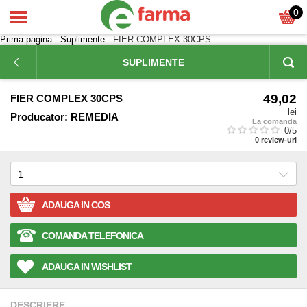
0
Prima pagina
-
Suplimente
- FIER COMPLEX 30CPS
SUPLIMENTE
49,02
FIER COMPLEX 30CPS
lei
Producator:
REMEDIA
La comanda
0
/5
0
review-uri
ADAUGA IN COS
COMANDA TELEFONICA
ADAUGA IN WISHLIST
DESCRIERE