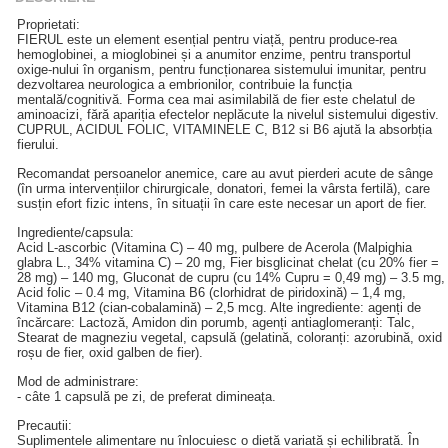
Proprietati:
FIERUL este un element esențial pentru viață, pentru produce-rea
hemoglobinei, a mioglobinei și a anumitor enzime, pentru transportul
oxige-nului în organism, pentru funcționarea sistemului imunitar, pentru
dezvoltarea neurologica a embrionilor, contribuie la funcția
mentală/cognitivă. Forma cea mai asimilabilă de fier este chelatul de
aminoacizi, fără apariția efectelor neplăcute la nivelul sistemului digestiv.
CUPRUL, ACIDUL FOLIC, VITAMINELE C, B12 si B6 ajută la absorbția
fierului.
Recomandat persoanelor anemice, care au avut pierderi acute de sânge
(în urma intervențiilor chirurgicale, donatori, femei la vârsta fertilă), care
susțin efort fizic intens, în situații în care este necesar un aport de fier.
Ingrediente/capsula:
Acid L-ascorbic (Vitamina C) – 40 mg, pulbere de Acerola (Malpighia
glabra L., 34% vitamina C) – 20 mg, Fier bisglicinat chelat (cu 20% fier =
28 mg) – 140 mg, Gluconat de cupru (cu 14% Cupru = 0,49 mg) – 3.5 mg,
Acid folic – 0.4 mg, Vitamina B6 (clorhidrat de piridoxină) – 1,4 mg,
Vitamina B12 (cian-cobalamină) – 2,5 mcg. Alte ingrediente: agenți de
încărcare: Lactoză, Amidon din porumb, agenți antiaglomeranți: Talc,
Stearat de magneziu vegetal, capsulă (gelatină, coloranți: azorubină, oxid
roșu de fier, oxid galben de fier).
Mod de administrare:
- câte 1 capsulă pe zi, de preferat dimineața.
Precautii:
Suplimentele alimentare nu înlocuiesc o dietă variată și echilibrată. În