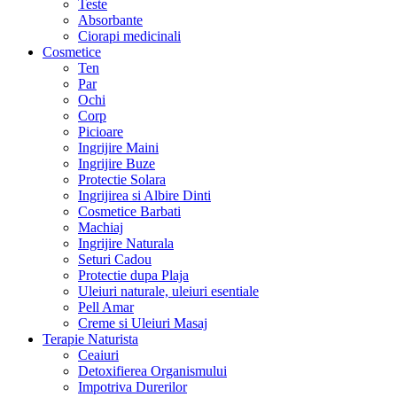
Teste
Absorbante
Ciorapi medicinali
Cosmetice
Ten
Par
Ochi
Corp
Picioare
Ingrijire Maini
Ingrijire Buze
Protectie Solara
Ingrijirea si Albire Dinti
Cosmetice Barbati
Machiaj
Ingrijire Naturala
Seturi Cadou
Protectie dupa Plaja
Uleiuri naturale, uleiuri esentiale
Pell Amar
Creme si Uleiuri Masaj
Terapie Naturista
Ceaiuri
Detoxifierea Organismului
Impotriva Durerilor