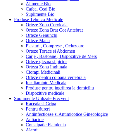
Alimente Bio
Cafea, Ceai Bio
Suplimente Bio
Produse Tehnico Medicale
Orteze Zona Cervicala
Orteze Zona Brat Cot Antebrat
Orteze Genunchi
Orteze Mana
Plasturi , Comprese , Ocluzoare
Orteze Torace si Abdomen
Carje , Bastoane , Dispozitive de Mers
Orteze glezna si picior
Orteza Zona Inghinala
Ciorapi Medicinali
Orteze pentru coloana vertebrala
Incaltaminte Medicala
Produse pentru ingrijirea la domiciliu
Dispozitive medicale
Suplimente Utilizate Frecvent
Raceala si Gripa
Pentru dureri
Antiinfectioase si Antimicotice Ginecologice
Antiacide
Constipatie Flatulenta
Alergii