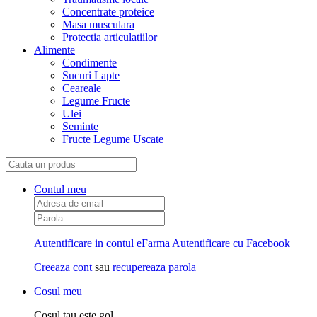
Concentrate proteice
Masa musculara
Protectia articulatiilor
Alimente
Condimente
Sucuri Lapte
Ceareale
Legume Fructe
Ulei
Seminte
Fructe Legume Uscate
Contul meu
Autentificare in contul eFarma
Autentificare cu Facebook
Creeaza cont
sau
recupereaza parola
Cosul meu
Cosul tau este gol