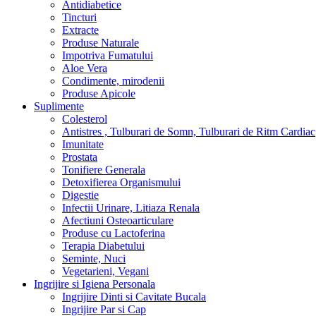
Antidiabetice
Tincturi
Extracte
Produse Naturale
Impotriva Fumatului
Aloe Vera
Condimente, mirodenii
Produse Apicole
Suplimente
Colesterol
Antistres , Tulburari de Somn, Tulburari de Ritm Cardiac
Imunitate
Prostata
Tonifiere Generala
Detoxifierea Organismului
Digestie
Infectii Urinare, Litiaza Renala
Afectiuni Osteoarticulare
Produse cu Lactoferina
Terapia Diabetului
Seminte, Nuci
Vegetarieni, Vegani
Ingrijire si Igiena Personala
Ingrijire Dinti si Cavitate Bucala
Ingrijire Par si Cap