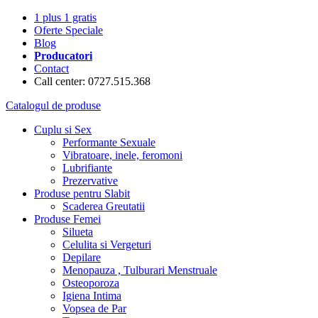
1 plus 1 gratis
Oferte Speciale
Blog
Producatori
Contact
Call center: 0727.515.368
Catalogul de produse
Cuplu si Sex
Performante Sexuale
Vibratoare, inele, feromoni
Lubrifiante
Prezervative
Produse pentru Slabit
Scaderea Greutatii
Produse Femei
Silueta
Celulita si Vergeturi
Depilare
Menopauza , Tulburari Menstruale
Osteoporoza
Igiena Intima
Vopsea de Par