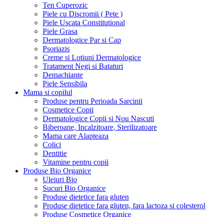
Ten Cuperozic
Piele cu Discromii ( Pete )
Piele Uscata Constitutional
Piele Grasa
Dermatologice Par si Cap
Psoriazis
Creme si Lotiuni Dermatologice
Tratament Negi si Bataturi
Demachiante
Piele Sensibila
Mama si copilul
Produse pentru Perioada Sarcinii
Cosmetice Copii
Dermatologice Copii si Nou Nascuti
Biberoane, Incalzitoare, Sterilizatoare
Mama care Alapteaza
Colici
Dentitie
Vitamine pentru copii
Produse Bio Organice
Uleiuri Bio
Sucuri Bio Organice
Produse dietetice fara gluten
Produse dietetice fara gluten, fara lactoza si colesterol
Produse Cosmetice Organice