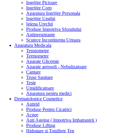
Ingrijire Picioare
Ingrijire Corp
Aparatura Ingrijire Personala
Ingrijire Unghii
Igiena Urechii
Produse Impotriva Sforaitului
Antiperspirante
Scutece Incontinenta Urinara
Aparatura Medicala
Tensiometre
Termometre
Aparate Glicemie
Aparate aerosoli - Nebulizatoare
Cantare
Truse Sanitare
Teste
Umidificatoare
Aparatura pentru medici
Dermatologice Cosmetice
Antirid
Produse Pentru Cicatrici
Acnee
Anti Ageing ( Impotriva Imbatranirii )
Produse Lifting
Hidratare si Tonifiere Ten