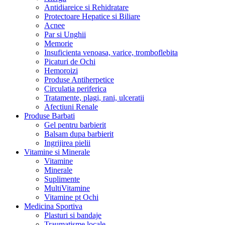
Antidiareice si Rehidratare
Protectoare Hepatice si Biliare
Acnee
Par si Unghii
Memorie
Insuficienta venoasa, varice, tromboflebita
Picaturi de Ochi
Hemoroizi
Produse Antiherpetice
Circulatia periferica
Tratamente, plagi, rani, ulceratii
Afectiuni Renale
Produse Barbati
Gel pentru barbierit
Balsam dupa barbierit
Ingrijirea pielii
Vitamine si Minerale
Vitamine
Minerale
Suplimente
MultiVitamine
Vitamine pt Ochi
Medicina Sportiva
Plasturi si bandaje
Traumatisme locale