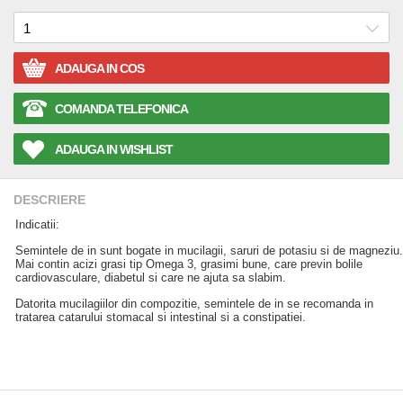
ADAUGA IN COS
COMANDA TELEFONICA
ADAUGA IN WISHLIST
DESCRIERE
Indicatii:
Semintele de in sunt bogate in mucilagii, saruri de potasiu si de magneziu.
Mai contin acizi grasi tip Omega 3, grasimi bune, care previn bolile
cardiovasculare, diabetul si care ne ajuta sa slabim.
Datorita mucilagiilor din compozitie, semintele de in se recomanda in
tratarea catarului stomacal si intestinal si a constipatiei.