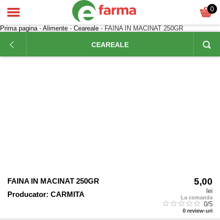
0
Prima pagina
-
Alimente
-
Ceareale
- FAINA IN MACINAT 250GR
CEAREALE
5,00
FAINA IN MACINAT 250GR
lei
Producator:
CARMITA
La comanda
0
/5
0
review-uri