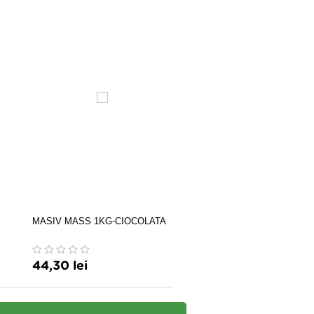
MASIV MASS 1KG-CIOCOLATA
Propolis glicolic x 30 ml
44,30 lei
11,03 lei