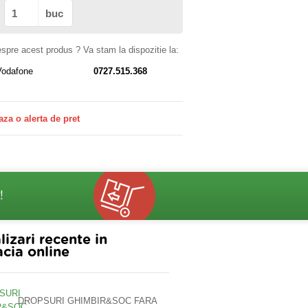
buc
despre acest produs ? Va stam la dispozitie la:
Vodafone
0727.515.368
aza o alerta de pret
!
lizari recente in
cia online
DROPSURI GHIMBIR&SOC FARA