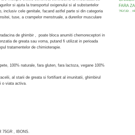
urilor si ajuta la transportul oxigenului si al substantelor
p, inclusiv cele genitale, facand astfel parte si din categoria
bronsitei, tuse, a crampelor menstruale, a durerilor musculare
 radacina de ghimbir , poate bloca anumiti chemoreceptori in
enzatia de greata sau voma, putand fi utilizat in perioada
timpul tratamentelor de chimioterapie.
aspete, 100% naturale, fara gluten, fara lactoza, vegane 100%
elii, al starii de greata si fortifiant al imunitatii, ghimbirul
 o viata activa.
75GR , IBONS.