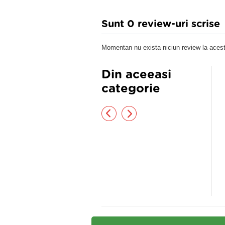
Sunt 0 review-uri scrise
Momentan nu exista niciun review la acest
Din aceeasi
categorie
sture antireumatic cu mentol
Uro-gen Forte 30cps
x18cm
80 lei
30,50 lei