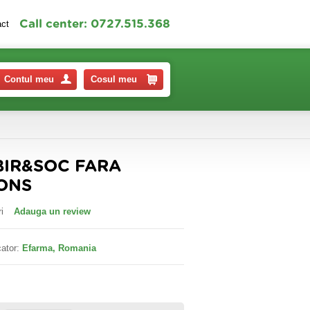
Call center: 0727.515.368
act
Contul meu
Cosul meu
BIR&SOC FARA
BONS
i
Adauga un review
ator:
Efarma, Romania