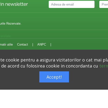
in newsletter
urile Rezervate.
ranslate
matii utile
Contact
|
ANPC
|
e cookie pentru a asigura vizitatorilor o cat mai pl
i de acord cu folosirea cookie in concordanta cu
term
Autoritatea Nationala pentru Protectia Consumatorilor –
anpc.ro
Accept!