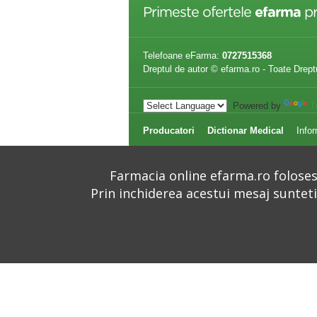
Primeste ofertele
efarma
pr
Telefoane eFarma:
0727515368
Dreptul de autor © efarma.ro - Toate Drept
Powered by
T
Producatori
Dictionar Medical
Infor
Farmacia online efarma.ro folosest
Prin inchiderea acestui mesaj suntet