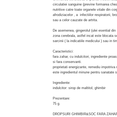
circulatiei sanguine (previne formarea cheag
nutritive catre toate organele vitale din cor
afrodiziacelor , a infectiilor respiratorii, 
sau a celor cauzate de artrita.
De asemenea, gingerolul (ulei esential din
zona cerebrala, astfel incat este blocata s
sarcinii ( la indicatiile medicului ) sau in 
Caracteristici:
fara zahar, cu indulcitori, ingrediente pro
si fara conservanti.
proprietati energizante, remediu impotriva rac
este ingredientul minune pentru sanatate si
Ingrediente:
indulcitor: sirop de maltitol, ghimbir
Prezentare:
75 g.
DROPSURI GHIMBIR&SOC FARA ZAHAR 