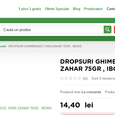
1 plus 1 gratis
Oferte Speciale
Blog
Producatori
Cont
urale
- DROPSURI GHIMBIR&SOC FARA ZAHAR 75GR , IBONS
DROPSURI GHIM
ZAHAR 75GR , I
Sunt 0 review-ur
0/
5
Produsul este
La comanda
Produc
14,40
lei