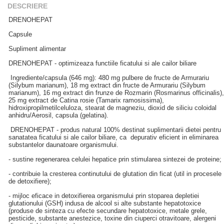
DESCRIERE
DRENOHEPAT
Capsule
Supliment alimentar
DRENOHEPAT - optimizeaza functiile ficatului si ale cailor biliare
Ingrediente/capsula (646 mg): 480 mg pulbere de fructe de Armurariu
(Silybum marianum), 18 mg extract din fructe de Armurariu (Silybum
marianum), 16 mg extract din frunze de Rozmarin (Rosmarinus officinalis),
25 mg extract de Catina rosie (Tamarix ramosissima),
hidroxipropilmetilceluloza, stearat de magneziu, dioxid de siliciu coloidal
anhidru/Aerosil, capsula (gelatina).
DRENOHEPAT - produs natural 100% destinat suplimentarii dietei pentru
sanatatea ficatului si ale cailor biliare, ca depurativ eficient in eliminarea
substantelor daunatoare organismului.
- sustine regenerarea celulei hepatice prin stimularea sintezei de proteine;
- contribuie la cresterea continutului de glutation din ficat (util in procesele
de detoxifiere);
- mijloc eficace in detoxifierea organismului prin stoparea depletiei
glutationului (GSH) indusa de alcool si alte substante hepatotoxice
(produse de sinteza cu efecte secundare hepatotoxice, metale grele,
pesticide, substante anestezice, toxine din ciuperci otravitoare, alergeni