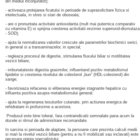
din mediul inconjurator);
- activeaza protejarea ficatului in perioade de suprasolicitare fizica si
intelectuala, in stres si stari de oboseala;
- are o pronuntata activitate antioxidanta (mult mai puternica comparativ
cu vitamina E) si sprijina cresterea activitatii enzimei superoxid-dismutaza
- SOD);
- ajuta la normalizarea valorilor crescute ale parametrilor biochimici serici,
in general si a transaminazelor, in special;
- regleaza procesul de digestie, stimularea fluxului biliar si motilitatea
vezicii biliare;
- imbunatateste digestia grasimilor, influentand pozitiv metabolismul
lipidelor si cresterea nivelului de colesterol „bun” (HDL-colesterol) din
sange;
- favorizeaza refacerea si eliberarea energiei stagnante hepatice cu
influenta pozitiva asupra metabolismului general;
- ajuta la regenerarea tesuturilor cutanate, prin actiunea energica de
rehidratare in profunzime a acestora.
Produsul este bine tolerat, fara contraindicatii semnalate pana acum la
dozele si ritmul de administrare recomandate.
In sarcina si perioada de alaptare, la persoane care prezinta calculi medii
si mari la nivelul vezicii biliare (pentru a nu fi mobilizati sau inclavati) este
necesara opinia specialistului.