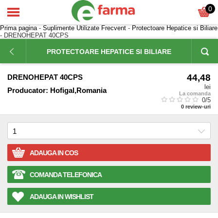
0
Prima pagina
-
Suplimente Utilizate Frecvent
-
Protectoare Hepatice si Biliare
- DRENOHEPAT 40CPS
PROTECTOARE HEPATICE SI BILIARE
44,48
DRENOHEPAT 40CPS
lei
Producator:
Hofigal,Romania
La comanda
0
/5
0
review-uri
ADAUGA IN COS
COMANDA TELEFONICA
ADAUGA IN WISHLIST