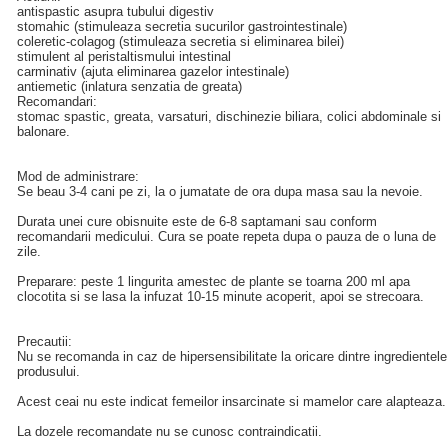
antispastic asupra tubului digestiv
stomahic (stimuleaza secretia sucurilor gastrointestinale)
coleretic-colagog (stimuleaza secretia si eliminarea bilei)
stimulent al peristaltismului intestinal
carminativ (ajuta eliminarea gazelor intestinale)
antiemetic (inlatura senzatia de greata)
Recomandari:
stomac spastic, greata, varsaturi, dischinezie biliara, colici abdominale si
balonare.
Mod de administrare:
Se beau 3-4 cani pe zi, la o jumatate de ora dupa masa sau la nevoie.
Durata unei cure obisnuite este de 6-8 saptamani sau conform
recomandarii medicului. Cura se poate repeta dupa o pauza de o luna de
zile.
Preparare: peste 1 lingurita amestec de plante se toarna 200 ml apa
clocotita si se lasa la infuzat 10-15 minute acoperit, apoi se strecoara.
Precautii:
Nu se recomanda in caz de hipersensibilitate la oricare dintre ingredientele
produsului.
Acest ceai nu este indicat femeilor insarcinate si mamelor care alapteaza.
La dozele recomandate nu se cunosc contraindicatii.