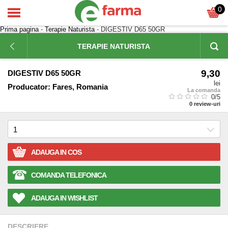
0
Prima pagina
-
Terapie Naturista
- DIGESTIV D65 50GR
TERAPIE NATURISTA
9,30
DIGESTIV D65 50GR
lei
Producator:
Fares, Romania
La comanda
0
/5
0
review-uri
ADAUGA IN COS
COMANDA TELEFONICA
ADAUGA IN WISHLIST
DESCRIERE