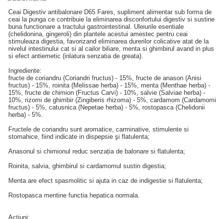
Ceai Digestiv antibalonare D65 Fares, supliment alimentar sub forma de
ceai la punga ce contribuie la eliminarea disconfortului digestiv si sustine
buna functionare a tractului gastrointestinal. Uleiurile esentiale
(chelidonina, gingeroli) din plantele acestui amestec pentru ceai
stimuleaza digestia, favorizand eliminarea durerilor colicative atat de la
nivelul intestinului cat si al cailor biliare, menta si ghimbirul avand in plus
si efect antiemetic (inlatura senzatia de greata).
Ingrediente:
fructe de coriandru (Coriandri fructus) - 15%, fructe de anason (Anisi
fructus) - 15%, roinita (Melissae herba) - 15%, menta (Menthae herba) -
15%, fructe de chimion (Fructus Carvi) - 10%, salvie (Salviae herba) -
10%, rizomi de ghimbir (Zingiberis rhizoma) - 5%, cardamom (Cardamomi
fructus) - 5%, catusnica (Nepetae herba) - 5%, rostopasca (Chelidonii
herba) - 5%.
Fructele de coriandru sunt aromatice, carminative, stimulente si
stomahice, fiind indicate in dispepsie şi flatulenta;
Anasonul si chimionul reduc senzația de balonare si flatulenta;
Roinita, salvia, ghimbirul si cardamomul sustin digestia;
Menta are efect spasmolitic si ajuta in caz de indigestie si flatulenta;
Rostopasca mentine functia hepatica normala.
Actiuni: