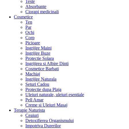
Teste
Absorbante
Ciorapi medicinali
Cosmetice
Ten
Par
Ochi
Corp
Picioare
Ingrijire Maini
Ingrijire Buze
Protectie Solara
Ingrijirea si Albire Dinti
Cosmetice Barbati
Machiaj
Ingrijire Naturala
Seturi Cadou
Protectie dupa Plaja
Uleiuri naturale, uleiuri esentiale
Pell Amar
Creme si Uleiuri Masaj
Terapie Naturista
Ceaiuri
Detoxifierea Organismului
Impotriva Durerilor