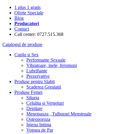
1 plus 1 gratis
Oferte Speciale
Blog
Producatori
Contact
Call center: 0727.515.368
Catalogul de produse
Cuplu si Sex
Performante Sexuale
Vibratoare, inele, feromoni
Lubrifiante
Prezervative
Produse pentru Slabit
Scaderea Greutatii
Produse Femei
Silueta
Celulita si Vergeturi
Depilare
Menopauza , Tulburari Menstruale
Osteoporoza
Igiena Intima
Vopsea de Par