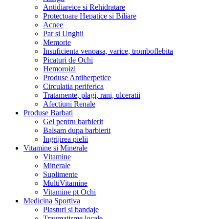
Antidiareice si Rehidratare
Protectoare Hepatice si Biliare
Acnee
Par si Unghii
Memorie
Insuficienta venoasa, varice, tromboflebita
Picaturi de Ochi
Hemoroizi
Produse Antiherpetice
Circulatia periferica
Tratamente, plagi, rani, ulceratii
Afectiuni Renale
Produse Barbati
Gel pentru barbierit
Balsam dupa barbierit
Ingrijirea pielii
Vitamine si Minerale
Vitamine
Minerale
Suplimente
MultiVitamine
Vitamine pt Ochi
Medicina Sportiva
Plasturi si bandaje
Traumatisme locale