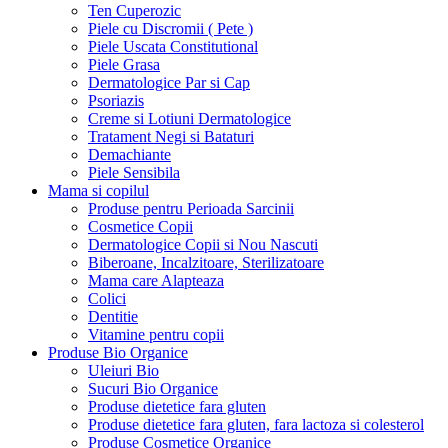
Ten Cuperozic
Piele cu Discromii ( Pete )
Piele Uscata Constitutional
Piele Grasa
Dermatologice Par si Cap
Psoriazis
Creme si Lotiuni Dermatologice
Tratament Negi si Bataturi
Demachiante
Piele Sensibila
Mama si copilul
Produse pentru Perioada Sarcinii
Cosmetice Copii
Dermatologice Copii si Nou Nascuti
Biberoane, Incalzitoare, Sterilizatoare
Mama care Alapteaza
Colici
Dentitie
Vitamine pentru copii
Produse Bio Organice
Uleiuri Bio
Sucuri Bio Organice
Produse dietetice fara gluten
Produse dietetice fara gluten, fara lactoza si colesterol
Produse Cosmetice Organice