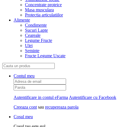
Concentrate proteice
Masa musculara
Protectia articulatiilor
Alimente
Condimente
Sucuri Lapte
Ceareale
Legume Fructe
Ulei
Seminte
Fructe Legume Uscate
Contul meu
Autentificare in contul eFarma
Autentificare cu Facebook
Creeaza cont
sau
recupereaza parola
Cosul meu
Cosul tau este gol