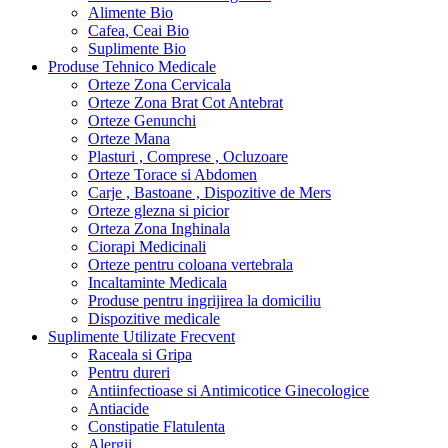
Alimente Bio
Cafea, Ceai Bio
Suplimente Bio
Produse Tehnico Medicale
Orteze Zona Cervicala
Orteze Zona Brat Cot Antebrat
Orteze Genunchi
Orteze Mana
Plasturi , Comprese , Ocluzoare
Orteze Torace si Abdomen
Carje , Bastoane , Dispozitive de Mers
Orteze glezna si picior
Orteza Zona Inghinala
Ciorapi Medicinali
Orteze pentru coloana vertebrala
Incaltaminte Medicala
Produse pentru ingrijirea la domiciliu
Dispozitive medicale
Suplimente Utilizate Frecvent
Raceala si Gripa
Pentru dureri
Antiinfectioase si Antimicotice Ginecologice
Antiacide
Constipatie Flatulenta
Alergii