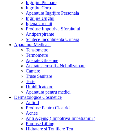
Ingrijire Picioare
Ingrijire Corp
Aparatura Ingrijire Personala
Ingrijire Unghii
Igiena Urechii
Produse Impotriva Sforaitului
Antiperspirante
Scutece Incontinenta Urinara
Aparatura Medicala
Tensiometre
Termometre
Aparate Glicemie
Aparate aerosoli - Nebulizatoare
Cantare
Truse Sanitare
Teste
Umidificatoare
Aparatura pentru medici
Dermatologice Cosmetice
Antirid
Produse Pentru Cicatrici
Acnee
Anti Ageing ( Impotriva Imbatranirii )
Produse Lifting
Hidratare si Tonifiere Ten