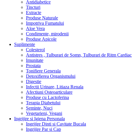
Antidiabetice
Tincturi
Extracte
Produse Naturale
Impotriva Fumatului
Aloe Vera
Condimente, mirodenii
Produse Apicole
Suplimente
Colesterol
Antistres , Tulburari de Somn, Tulburari de Ritm Cardiac
Imunitate
Prostata
Tonifiere Generala
Detoxifierea Organismului
Digestie
Infectii Urinare, Litiaza Renala
Afectiuni Osteoarticulare
Produse cu Lactoferina
Terapia Diabetului
Seminte, Nuci
Vegetarieni, Vegani
Ingrijire si Igiena Personala
Ingrijire Dinti si Cavitate Bucala
Ingrijire Par si Cap