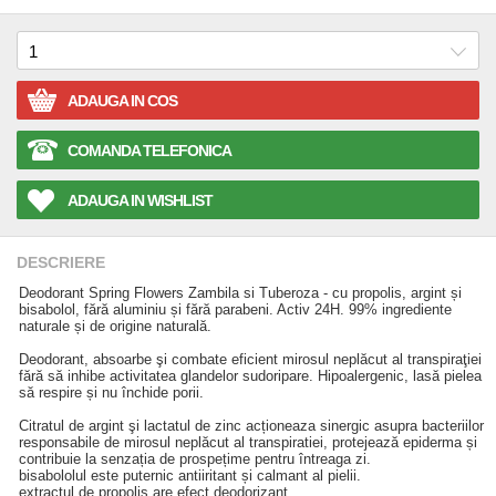
ADAUGA IN COS
COMANDA TELEFONICA
ADAUGA IN WISHLIST
DESCRIERE
Deodorant Spring Flowers Zambila si Tuberoza - cu propolis, argint și
bisabolol, fără aluminiu și fără parabeni. Activ 24H. 99% ingrediente
naturale și de origine naturală.
Deodorant, absoarbe şi combate eficient mirosul neplăcut al transpiraţiei
fără să inhibe activitatea glandelor sudoripare. Hipoalergenic, lasă pielea
să respire și nu închide porii.
Citratul de argint şi lactatul de zinc acționeaza sinergic asupra bacteriilor
responsabile de mirosul neplăcut al transpiratiei, protejează epiderma și
contribuie la senzația de prospețime pentru întreaga zi.
bisabololul este puternic antiiritant și calmant al pielii.
extractul de propolis are efect deodorizant.