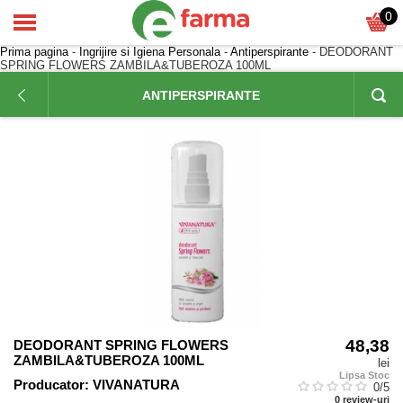
0
Prima pagina
-
Ingrijire si Igiena Personala
-
Antiperspirante
- DEODORANT
SPRING FLOWERS ZAMBILA&TUBEROZA 100ML
ANTIPERSPIRANTE
48,38
DEODORANT SPRING FLOWERS
ZAMBILA&TUBEROZA 100ML
lei
Lipsa Stoc
Producator:
VIVANATURA
0
/5
0
review-uri