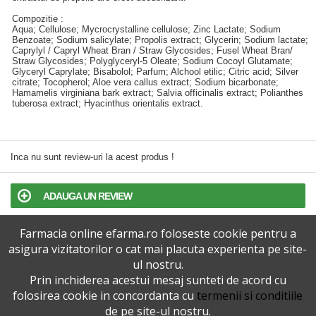
Compozitie :
Aqua; Cellulose; Mycrocrystalline cellulose; Zinc Lactate; Sodium
Benzoate; Sodium salicylate; Propolis extract; Glycerin; Sodium lactate;
Caprylyl / Capryl Wheat Bran / Straw Glycosides; Fusel Wheat Bran/
Straw Glycosides; Polyglyceryl-5 Oleate; Sodium Cocoyl Glutamate;
Glyceryl Caprylate; Bisabolol; Parfum; Alchool etilic; Citric acid; Silver
citrate; Tocopherol; Aloe vera callus extract; Sodium bicarbonate;
Hamamelis virginiana bark extract; Salvia officinalis extract; Polianthes
tuberosa extract; Hyacinthus orientalis extract.
Inca nu sunt review-uri la acest produs !
ADAUGA UN REVIEW
Farmacia online efarma.ro foloseste cookie pentru a
TERMENI SI CONDITII
asigura vizitatorilor o cat mai placuta experienta pe site-
ul nostru.
POLITICA DE CONFIDENTIALITATE
Prin inchiderea acestui mesaj sunteti de acord cu
folosirea cookie in concordanta cu
termenii si conditiile
VERSIUNEA DESKTOP
de pe site-ul nostru.