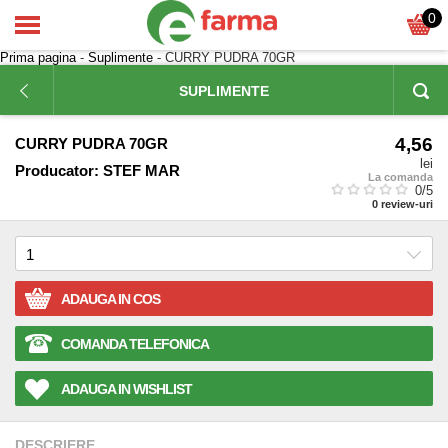
0
Prima pagina
-
Suplimente
- CURRY PUDRA 70GR
SUPLIMENTE
4,56
CURRY PUDRA 70GR
lei
Producator:
STEF MAR
La comanda
0
/5
0
review-uri
ADAUGA IN COS
COMANDA TELEFONICA
ADAUGA IN WISHLIST
DESCRIERE