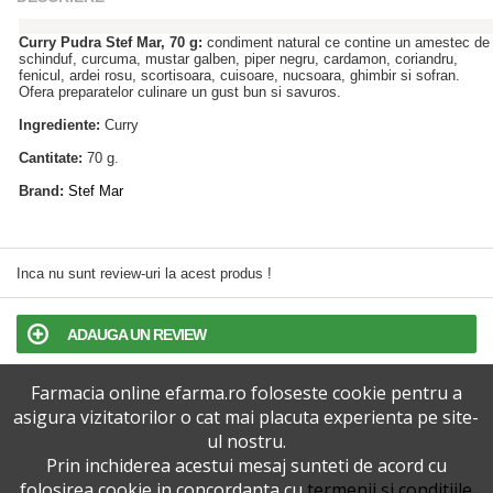
Curry Pudra Stef Mar, 70 g:
condiment natural ce contine un amestec de
schinduf, curcuma, mustar galben, piper negru, cardamon, coriandru,
fenicul, ardei rosu, scortisoara, cuisoare, nucsoara, ghimbir si sofran.
Ofera preparatelor culinare un gust bun si savuros.
Ingrediente:
Curry
Cantitate:
70 g.
Brand:
Stef Mar
Inca nu sunt review-uri la acest produs !
ADAUGA UN REVIEW
Farmacia online efarma.ro foloseste cookie pentru a
TERMENI SI CONDITII
asigura vizitatorilor o cat mai placuta experienta pe site-
ul nostru.
POLITICA DE CONFIDENTIALITATE
Prin inchiderea acestui mesaj sunteti de acord cu
folosirea cookie in concordanta cu
termenii si conditiile