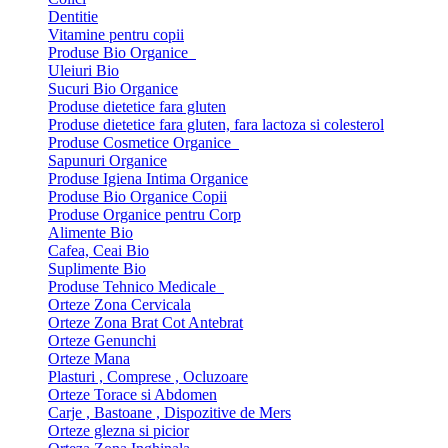
Dentitie
Vitamine pentru copii
Produse Bio Organice
Uleiuri Bio
Sucuri Bio Organice
Produse dietetice fara gluten
Produse dietetice fara gluten, fara lactoza si colesterol
Produse Cosmetice Organice
Sapunuri Organice
Produse Igiena Intima Organice
Produse Bio Organice Copii
Produse Organice pentru Corp
Alimente Bio
Cafea, Ceai Bio
Suplimente Bio
Produse Tehnico Medicale
Orteze Zona Cervicala
Orteze Zona Brat Cot Antebrat
Orteze Genunchi
Orteze Mana
Plasturi , Comprese , Ocluzoare
Orteze Torace si Abdomen
Carje , Bastoane , Dispozitive de Mers
Orteze glezna si picior