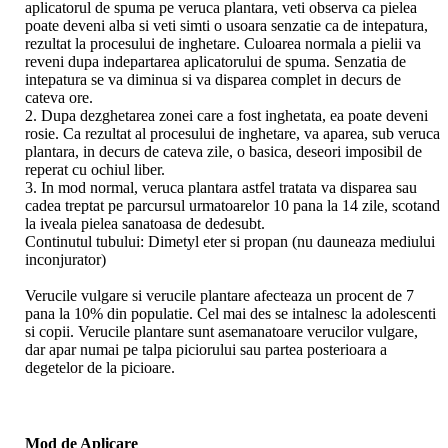
aplicatorul de spuma pe veruca plantara, veti observa ca pielea
poate deveni alba si veti simti o usoara senzatie ca de intepatura,
rezultat la procesului de inghetare. Culoarea normala a pielii va
reveni dupa indepartarea aplicatorului de spuma. Senzatia de
intepatura se va diminua si va disparea complet in decurs de
cateva ore.
2. Dupa dezghetarea zonei care a fost inghetata, ea poate deveni
rosie. Ca rezultat al procesului de inghetare, va aparea, sub veruca
plantara, in decurs de cateva zile, o basica, deseori imposibil de
reperat cu ochiul liber.
3. In mod normal, veruca plantara astfel tratata va disparea sau
cadea treptat pe parcursul urmatoarelor 10 pana la 14 zile, scotand
la iveala pielea sanatoasa de dedesubt.
Continutul tubului: Dimetyl eter si propan (nu dauneaza mediului
inconjurator)
Verucile vulgare si verucile plantare afecteaza un procent de 7
pana la 10% din populatie. Cel mai des se intalnesc la adolescenti
si copii. Verucile plantare sunt asemanatoare verucilor vulgare,
dar apar numai pe talpa piciorului sau partea posterioara a
degetelor de la picioare.
Mod de Aplicare