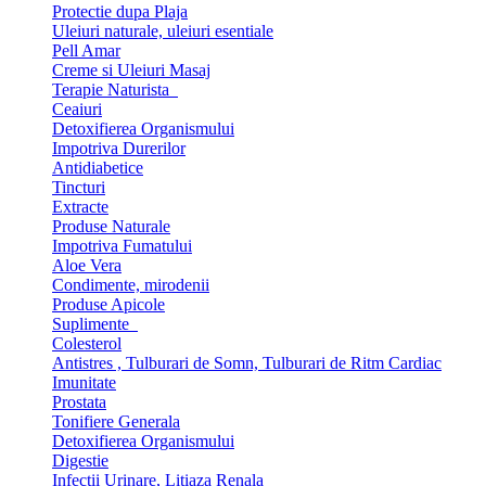
Protectie dupa Plaja
Uleiuri naturale, uleiuri esentiale
Pell Amar
Creme si Uleiuri Masaj
Terapie Naturista
Ceaiuri
Detoxifierea Organismului
Impotriva Durerilor
Antidiabetice
Tincturi
Extracte
Produse Naturale
Impotriva Fumatului
Aloe Vera
Condimente, mirodenii
Produse Apicole
Suplimente
Colesterol
Antistres , Tulburari de Somn, Tulburari de Ritm Cardiac
Imunitate
Prostata
Tonifiere Generala
Detoxifierea Organismului
Digestie
Infectii Urinare, Litiaza Renala