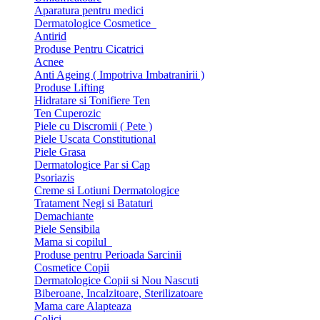
Aparatura pentru medici
Dermatologice Cosmetice
Antirid
Produse Pentru Cicatrici
Acnee
Anti Ageing ( Impotriva Imbatranirii )
Produse Lifting
Hidratare si Tonifiere Ten
Ten Cuperozic
Piele cu Discromii ( Pete )
Piele Uscata Constitutional
Piele Grasa
Dermatologice Par si Cap
Psoriazis
Creme si Lotiuni Dermatologice
Tratament Negi si Bataturi
Demachiante
Piele Sensibila
Mama si copilul
Produse pentru Perioada Sarcinii
Cosmetice Copii
Dermatologice Copii si Nou Nascuti
Biberoane, Incalzitoare, Sterilizatoare
Mama care Alapteaza
Colici