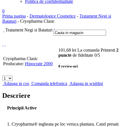
Politica de confidentialitate
0
Prima pagina
-
Dermatologice Cosmetice
-
Tratament Negi si
Bataturi
- Cryopharma Clasic
Tratament Negi si Bataturi
101,68
lei
La comanda
Primesti
2
puncte
de fidelitate
0
/5
Cryopharma Clasic
Producator:
Hipocrate 2000
0
review-uri
Adauga in cos
Comanda telefonica
Adauga in wishlist
Descriere
Principii Active
1. Cryopharma® ingheata pe loc veruca plantara. Cand presati