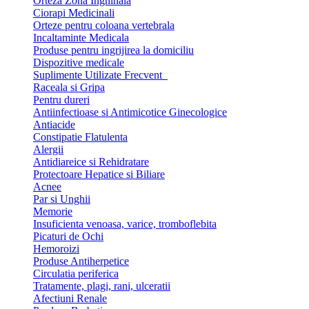
Orteza Zona Inghinala
Ciorapi Medicinali
Orteze pentru coloana vertebrala
Incaltaminte Medicala
Produse pentru ingrijirea la domiciliu
Dispozitive medicale
Suplimente Utilizate Frecvent
Raceala si Gripa
Pentru dureri
Antiinfectioase si Antimicotice Ginecologice
Antiacide
Constipatie Flatulenta
Alergii
Antidiareice si Rehidratare
Protectoare Hepatice si Biliare
Acnee
Par si Unghii
Memorie
Insuficienta venoasa, varice, tromboflebita
Picaturi de Ochi
Hemoroizi
Produse Antiherpetice
Circulatia periferica
Tratamente, plagi, rani, ulceratii
Afectiuni Renale