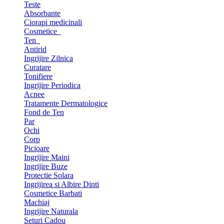
Teste
Absorbante
Ciorapi medicinali
Cosmetice
Ten
Antirid
Ingrijire Zilnica
Curatare
Tonifiere
Ingrijire Periodica
Acnee
Tratamente Dermatologice
Fond de Ten
Par
Ochi
Corp
Picioare
Ingrijire Maini
Ingrijire Buze
Protectie Solara
Ingrijirea si Albire Dinti
Cosmetice Barbati
Machiaj
Ingrijire Naturala
Seturi Cadou