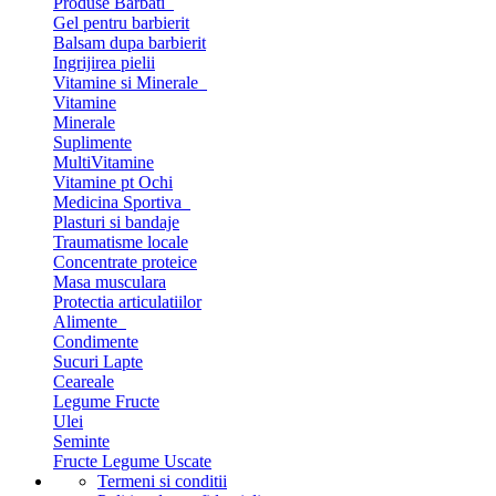
Produse Barbati
Gel pentru barbierit
Balsam dupa barbierit
Ingrijirea pielii
Vitamine si Minerale
Vitamine
Minerale
Suplimente
MultiVitamine
Vitamine pt Ochi
Medicina Sportiva
Plasturi si bandaje
Traumatisme locale
Concentrate proteice
Masa musculara
Protectia articulatiilor
Alimente
Condimente
Sucuri Lapte
Ceareale
Legume Fructe
Ulei
Seminte
Fructe Legume Uscate
Termeni si conditii