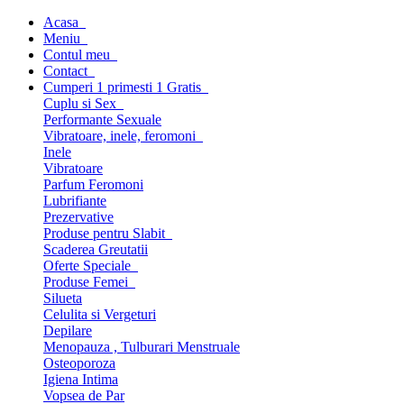
Acasa
Meniu
Contul meu
Contact
Cumperi 1 primesti 1 Gratis
Cuplu si Sex
Performante Sexuale
Vibratoare, inele, feromoni
Inele
Vibratoare
Parfum Feromoni
Lubrifiante
Prezervative
Produse pentru Slabit
Scaderea Greutatii
Oferte Speciale
Produse Femei
Silueta
Celulita si Vergeturi
Depilare
Menopauza , Tulburari Menstruale
Osteoporoza
Igiena Intima
Vopsea de Par