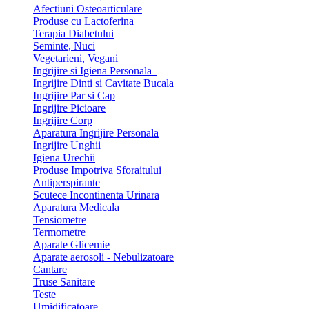
Afectiuni Osteoarticulare
Produse cu Lactoferina
Terapia Diabetului
Seminte, Nuci
Vegetarieni, Vegani
Ingrijire si Igiena Personala
Ingrijire Dinti si Cavitate Bucala
Ingrijire Par si Cap
Ingrijire Picioare
Ingrijire Corp
Aparatura Ingrijire Personala
Ingrijire Unghii
Igiena Urechii
Produse Impotriva Sforaitului
Antiperspirante
Scutece Incontinenta Urinara
Aparatura Medicala
Tensiometre
Termometre
Aparate Glicemie
Aparate aerosoli - Nebulizatoare
Cantare
Truse Sanitare
Teste
Umidificatoare