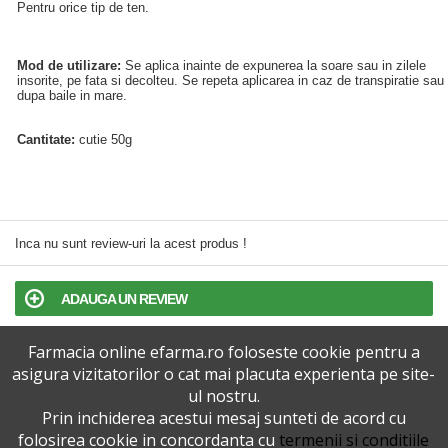
Pentru orice tip de ten.
Mod de utilizare:
Se aplica inainte de expunerea la soare sau in zilele
insorite, pe fata si decolteu. Se repeta aplicarea in caz de transpiratie sau
dupa baile in mare.
Cantitate:
cutie 50g
Inca nu sunt review-uri la acest produs !
ADAUGA UN REVIEW
Farmacia online efarma.ro foloseste cookie pentru a
TERMENI SI CONDITII
asigura vizitatorilor o cat mai placuta experienta pe site-
ul nostru.
POLITICA DE CONFIDENTIALITATE
Prin inchiderea acestui mesaj sunteti de acord cu
folosirea cookie in concordanta cu
termenii si conditiile