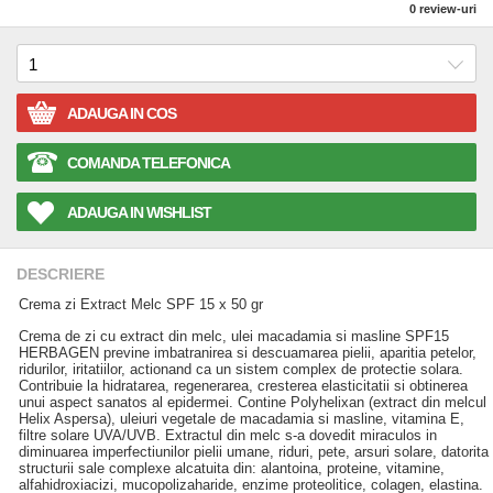
0
review-uri
ADAUGA IN COS
COMANDA TELEFONICA
ADAUGA IN WISHLIST
DESCRIERE
Crema zi Extract Melc SPF 15 x 50 gr
Crema de zi cu extract din melc, ulei macadamia si masline SPF15
HERBAGEN previne imbatranirea si descuamarea pielii, aparitia petelor,
ridurilor, iritatiilor, actionand ca un sistem complex de protectie solara.
Contribuie la hidratarea, regenerarea, cresterea elasticitatii si obtinerea
unui aspect sanatos al epidermei. Contine Polyhelixan (extract din melcul
Helix Aspersa), uleiuri vegetale de macadamia si masline, vitamina E,
filtre solare UVA/UVB. Extractul din melc s-a dovedit miraculos in
diminuarea imperfectiunilor pielii umane, riduri, pete, arsuri solare, datorita
structurii sale complexe alcatuita din: alantoina, proteine, vitamine,
alfahidroxiacizi, mucopolizaharide, enzime proteolitice, colagen, elastina.