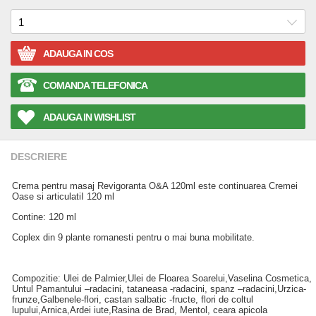
ADAUGA IN COS
COMANDA TELEFONICA
ADAUGA IN WISHLIST
DESCRIERE
Crema pentru masaj Revigoranta O&A 120ml este continuarea Cremei
Oase si articulatiI 120 ml
Contine: 120 ml
Coplex din 9 plante romanesti pentru o mai buna mobilitate.
Compozitie: Ulei de Palmier,Ulei de Floarea Soarelui,Vaselina Cosmetica,
Untul Pamantului –radacini, tataneasa -radacini, spanz –radacini,Urzica-
frunze,Galbenele-flori, castan salbatic -fructe, flori de coltul
lupului,Arnica,Ardei iute,Rasina de Brad, Mentol, ceara apicola