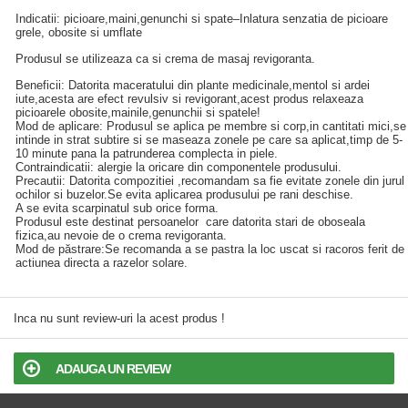
Indicatii: picioare,maini,genunchi si spate–Inlatura senzatia de picioare
grele, obosite si umflate
Produsul se utilizeaza ca si crema de masaj revigoranta.
Beneficii: Datorita maceratului din plante medicinale,mentol si ardei
iute,acesta are efect revulsiv si revigorant,acest produs relaxeaza
picioarele obosite,mainile,genunchii si spatele!
Mod de aplicare: Produsul se aplica pe membre si corp,in cantitati mici,se
intinde in strat subtire si se maseaza zonele pe care sa aplicat,timp de 5-
10 minute pana la patrunderea complecta in piele.
Contraindicatii: alergie la oricare din componentele produsului.
Precautii: Datorita compozitiei ,recomandam sa fie evitate zonele din jurul
ochilor si buzelor.Se evita aplicarea produsului pe rani deschise.
A se evita scarpinatul sub orice forma.
Produsul este destinat persoanelor care datorita stari de oboseala
fizica,au nevoie de o crema revigoranta.
Mod de păstrare:Se recomanda a se pastra la loc uscat si racoros ferit de
actiunea directa a razelor solare.
Inca nu sunt review-uri la acest produs !
ADAUGA UN REVIEW