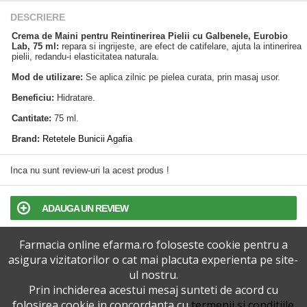
DESCRIERE
Crema de Maini pentru Reintinerirea Pielii cu Galbenele, Eurobio
Lab, 75 ml:
repara si ingrijeste, are efect de catifelare, ajuta la intinerirea
pielii, redandu-i elasticitatea naturala.
Mod de utilizare:
Se aplica zilnic pe pielea curata, prin masaj usor.
Beneficiu:
Hidratare.
Cantitate:
75 ml.
Brand:
Retetele Bunicii Agafia
Inca nu sunt review-uri la acest produs !
ADAUGA UN REVIEW
Farmacia online efarma.ro foloseste cookie pentru a
TERMENI SI CONDITII
asigura vizitatorilor o cat mai placuta experienta pe site-
ul nostru.
POLITICA DE CONFIDENTIALITATE
Prin inchiderea acestui mesaj sunteti de acord cu
folosirea cookie in concordanta cu
termenii si conditiile