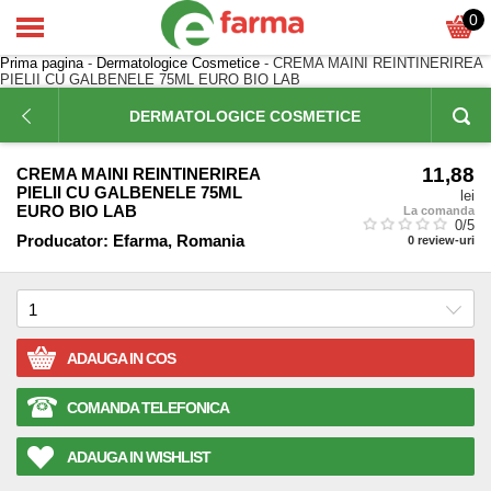
0
Prima pagina
-
Dermatologice Cosmetice
- CREMA MAINI REINTINERIREA
PIELII CU GALBENELE 75ML EURO BIO LAB
DERMATOLOGICE COSMETICE
11,88
CREMA MAINI REINTINERIREA
PIELII CU GALBENELE 75ML
lei
EURO BIO LAB
La comanda
0
/5
Producator:
Efarma, Romania
0
review-uri
ADAUGA IN COS
COMANDA TELEFONICA
ADAUGA IN WISHLIST