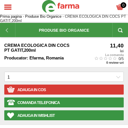
0
Prima pagina
-
Produse Bio Organice
- CREMA ECOLOGICA DIN COCS PT
GATIT,200ml
PRODUSE BIO ORGANICE
11,40
CREMA ECOLOGICA DIN COCS
PT GATIT,200ml
lei
La comanda
Producator:
Efarma, Romania
0
/5
0
review-uri
ADAUGA IN COS
COMANDA TELEFONICA
ADAUGA IN WISHLIST