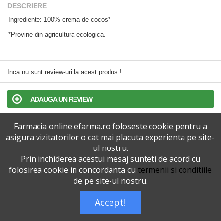
DESCRIERE
Ingrediente: 100% crema de cocos*
*Provine din agricultura ecologica.
Inca nu sunt review-uri la acest produs !
ADAUGA UN REVIEW
Farmacia online efarma.ro foloseste cookie pentru a
TERMENI SI CONDITII
asigura vizitatorilor o cat mai placuta experienta pe site-
ul nostru.
POLITICA DE CONFIDENTIALITATE
Prin inchiderea acestui mesaj sunteti de acord cu
folosirea cookie in concordanta cu
termenii si conditiile
VERSIUNEA DESKTOP
de pe site-ul nostru.
Accept!
Telefoane eFarma:
0727515368
Dreptul de autor © efarma.ro - Toate Drepturile Rezervate.