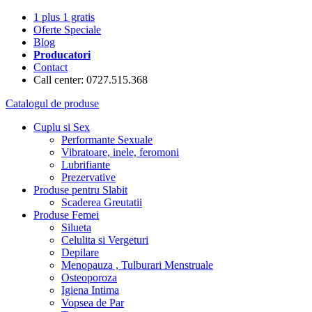
1 plus 1 gratis
Oferte Speciale
Blog
Producatori
Contact
Call center: 0727.515.368
Catalogul de produse
Cuplu si Sex
Performante Sexuale
Vibratoare, inele, feromoni
Lubrifiante
Prezervative
Produse pentru Slabit
Scaderea Greutatii
Produse Femei
Silueta
Celulita si Vergeturi
Depilare
Menopauza , Tulburari Menstruale
Osteoporoza
Igiena Intima
Vopsea de Par