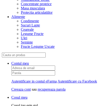
Concentrate proteice
Masa musculara
Protectia articulatiilor
Alimente
Condimente
Sucuri Lapte
Ceareale
Legume Fructe
Ulei
Seminte
Fructe Legume Uscate
Contul meu
Autentificare in contul eFarma
Autentificare cu Facebook
Creeaza cont
sau
recupereaza parola
Cosul meu
Cosul tau este gol