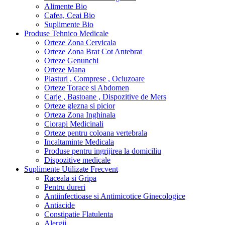
Alimente Bio
Cafea, Ceai Bio
Suplimente Bio
Produse Tehnico Medicale
Orteze Zona Cervicala
Orteze Zona Brat Cot Antebrat
Orteze Genunchi
Orteze Mana
Plasturi , Comprese , Ocluzoare
Orteze Torace si Abdomen
Carje , Bastoane , Dispozitive de Mers
Orteze glezna si picior
Orteza Zona Inghinala
Ciorapi Medicinali
Orteze pentru coloana vertebrala
Incaltaminte Medicala
Produse pentru ingrijirea la domiciliu
Dispozitive medicale
Suplimente Utilizate Frecvent
Raceala si Gripa
Pentru dureri
Antiinfectioase si Antimicotice Ginecologice
Antiacide
Constipatie Flatulenta
Alergii