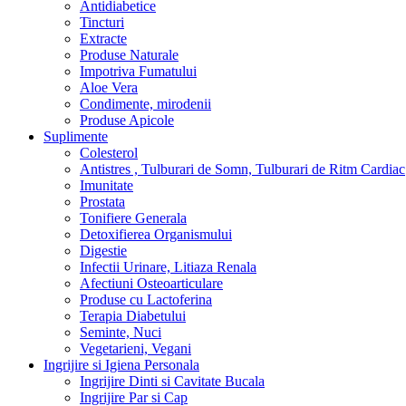
Antidiabetice
Tincturi
Extracte
Produse Naturale
Impotriva Fumatului
Aloe Vera
Condimente, mirodenii
Produse Apicole
Suplimente
Colesterol
Antistres , Tulburari de Somn, Tulburari de Ritm Cardiac
Imunitate
Prostata
Tonifiere Generala
Detoxifierea Organismului
Digestie
Infectii Urinare, Litiaza Renala
Afectiuni Osteoarticulare
Produse cu Lactoferina
Terapia Diabetului
Seminte, Nuci
Vegetarieni, Vegani
Ingrijire si Igiena Personala
Ingrijire Dinti si Cavitate Bucala
Ingrijire Par si Cap