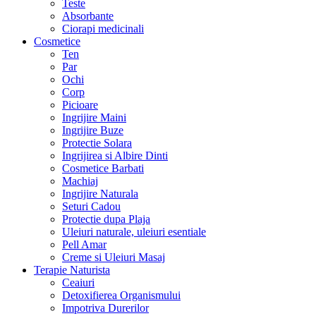
Teste
Absorbante
Ciorapi medicinali
Cosmetice
Ten
Par
Ochi
Corp
Picioare
Ingrijire Maini
Ingrijire Buze
Protectie Solara
Ingrijirea si Albire Dinti
Cosmetice Barbati
Machiaj
Ingrijire Naturala
Seturi Cadou
Protectie dupa Plaja
Uleiuri naturale, uleiuri esentiale
Pell Amar
Creme si Uleiuri Masaj
Terapie Naturista
Ceaiuri
Detoxifierea Organismului
Impotriva Durerilor