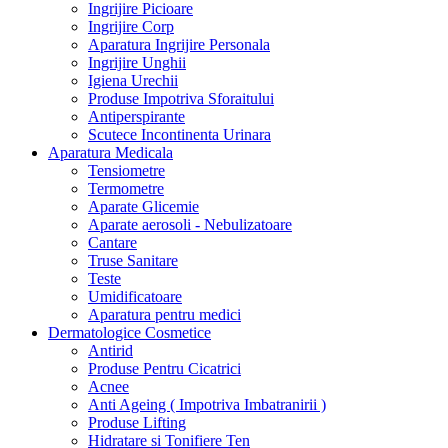
Ingrijire Picioare
Ingrijire Corp
Aparatura Ingrijire Personala
Ingrijire Unghii
Igiena Urechii
Produse Impotriva Sforaitului
Antiperspirante
Scutece Incontinenta Urinara
Aparatura Medicala
Tensiometre
Termometre
Aparate Glicemie
Aparate aerosoli - Nebulizatoare
Cantare
Truse Sanitare
Teste
Umidificatoare
Aparatura pentru medici
Dermatologice Cosmetice
Antirid
Produse Pentru Cicatrici
Acnee
Anti Ageing ( Impotriva Imbatranirii )
Produse Lifting
Hidratare si Tonifiere Ten