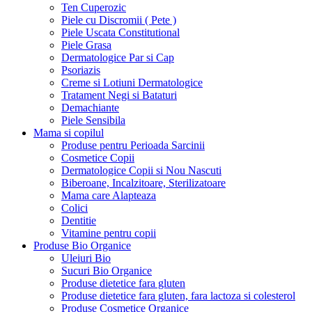
Ten Cuperozic
Piele cu Discromii ( Pete )
Piele Uscata Constitutional
Piele Grasa
Dermatologice Par si Cap
Psoriazis
Creme si Lotiuni Dermatologice
Tratament Negi si Bataturi
Demachiante
Piele Sensibila
Mama si copilul
Produse pentru Perioada Sarcinii
Cosmetice Copii
Dermatologice Copii si Nou Nascuti
Biberoane, Incalzitoare, Sterilizatoare
Mama care Alapteaza
Colici
Dentitie
Vitamine pentru copii
Produse Bio Organice
Uleiuri Bio
Sucuri Bio Organice
Produse dietetice fara gluten
Produse dietetice fara gluten, fara lactoza si colesterol
Produse Cosmetice Organice