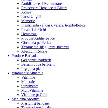
Antidiareice si Rehidratare
Protectoare Hepatice si Biliare
Acnee
Par si Unghii
Memorie
Insuficienta venoasa, varice, tromboflebita
Picaturi de Ochi
Hemoroizi
Produse Antiherpetice
Circulatia periferica
Tratamente, plagi, rani, ulceratii
Afectiuni Renale
Produse Barbati
Gel pentru barbierit
Balsam dupa barbierit
Ingrijirea pielii
Vitamine si Minerale
Vitamine
Minerale
Suplimente
MultiVitamine
Vitamine pt Ochi
Medicina Sportiva
Plasturi si bandaje
Traumatisme locale