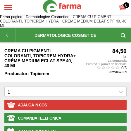
0
Prima pagina
-
Dermatologice Cosmetice
- CREMA CU PIGMENTI
COLORANTI, TOPICREM HYDRA+ CRÈME MEDIUM ECLAT SPF 40, 40
ML
DERMATOLOGICE COSMETICE
84,50
CREMA CU PIGMENTI
COLORANTI, TOPICREM HYDRA+
lei
CRÈME MEDIUM ECLAT SPF 40,
La comanda
Primesti
1 punct
de fidelitate
40 ML
0
/5
0
review-uri
Producator:
Topicrem
ADAUGA IN COS
COMANDA TELEFONICA