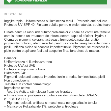
ADAUGA IN WISHLIST
DESCRIERE
Ingrijire tripla: Uniformizeaza si ilumineaza tenul – Protectie anti-poluare –
Protectie UV SPF 40. Finisare subtila pentru o piele naturala, stralucitoare
Creata pentru a raspunde tuturor problemelor cu care se confrunta femeile
care isi doresc un tratament de infrumusetare rapid si eficient. Hydra +
Crema cu pigmenti coloranti activeaza frumusetea naturala: gratie
pigmentilor colorati, atent selectati pentru a corecta neregularitatile tonului
pielii, unifiaza pielea si acopera imperfectiunile. Pigmentii se strecoara in
piele pentru o aplicare facila si acoperire fina, fara efect de masca.
Beneficii
Uniformizeaza si ilumineaza tenul
Protectie UVA si UVB
Protejeaza impotriva poluarii
Hidrateaza 24H
Pigmentii coloranti acopera imperfectiunile si redau luminozitatea pielii
Non comedogena
Testata sub control dermatologic
Ingrediente active
– Apa Bio-Activa: stimuleaza fluxul de hidratare
– Filtre chimice: protejeaza impotriva razelor ultraviolete UVA-UVB
(SPF40 PA++++)
– Pigmenti colorati: unifiaza si mascheaza neregularitatile tenului
– Matrice de Polizaharide 1%: protectie anti-poluare