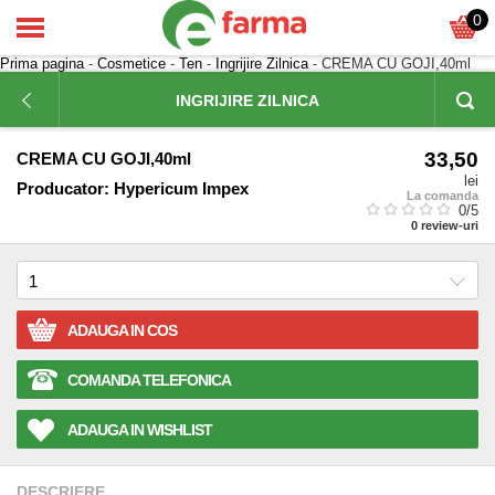
0
Prima pagina
-
Cosmetice
-
Ten
-
Ingrijire Zilnica
- CREMA CU GOJI,40ml
INGRIJIRE ZILNICA
33,50
CREMA CU GOJI,40ml
lei
Producator:
Hypericum Impex
La comanda
0
/5
0
review-uri
ADAUGA IN COS
COMANDA TELEFONICA
ADAUGA IN WISHLIST
DESCRIERE