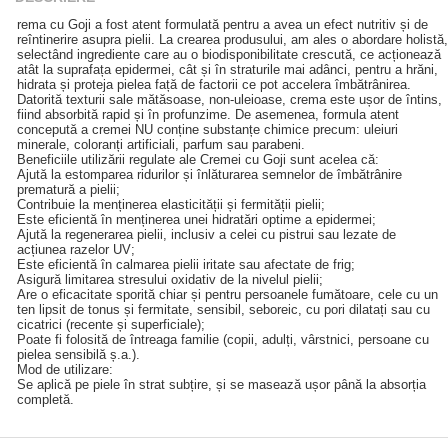
rema cu Goji a fost atent formulată pentru a avea un efect nutritiv și de
reîntinerire asupra pielii. La crearea produsului, am ales o abordare holistă,
selectând ingrediente care au o biodisponibilitate crescută, ce acționează
atât la suprafața epidermei, cât și în straturile mai adânci, pentru a hrăni,
hidrata și proteja pielea față de factorii ce pot accelera îmbătrânirea.
Datorită texturii sale mătăsoase, non-uleioase, crema este ușor de întins,
fiind absorbită rapid și în profunzime. De asemenea, formula atent
concepută a cremei NU conține substanțe chimice precum: uleiuri
minerale, coloranți artificiali, parfum sau parabeni.
Beneficiile utilizării regulate ale Cremei cu Goji sunt acelea că:
Ajută la estomparea ridurilor și înlăturarea semnelor de îmbătrânire
prematură a pielii;
Contribuie la menținerea elasticității și fermității pielii;
Este eficientă în menținerea unei hidratări optime a epidermei;
Ajută la regenerarea pielii, inclusiv a celei cu pistrui sau lezate de
acțiunea razelor UV;
Este eficientă în calmarea pielii iritate sau afectate de frig;
Asigură limitarea stresului oxidativ de la nivelul pielii;
Are o eficacitate sporită chiar și pentru persoanele fumătoare, cele cu un
ten lipsit de tonus și fermitate, sensibil, seboreic, cu pori dilatați sau cu
cicatrici (recente și superficiale);
Poate fi folosită de întreaga familie (copii, adulți, vârstnici, persoane cu
pielea sensibilă ș.a.).
Mod de utilizare:
Se aplică pe piele în strat subțire, și se masează ușor până la absorția
completă.