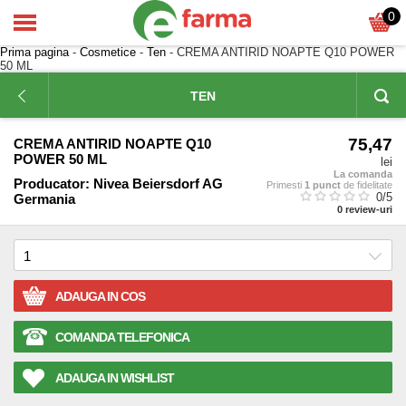
0
Prima pagina
-
Cosmetice
-
Ten
- CREMA ANTIRID NOAPTE Q10 POWER
50 ML
TEN
75,47
CREMA ANTIRID NOAPTE Q10
POWER 50 ML
lei
La comanda
Producator:
Nivea Beiersdorf AG
Primesti
1 punct
de fidelitate
0
/5
Germania
0
review-uri
ADAUGA IN COS
COMANDA TELEFONICA
ADAUGA IN WISHLIST