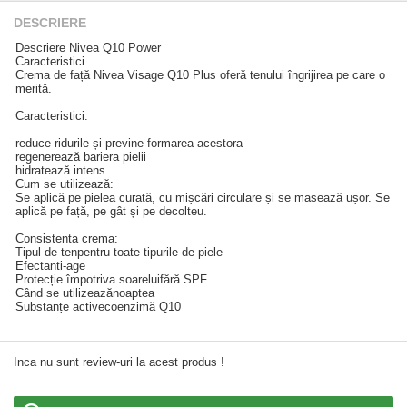
DESCRIERE
Descriere Nivea Q10 Power
Caracteristici
Crema de față Nivea Visage Q10 Plus oferă tenului îngrijirea pe care o
merită.
Caracteristici:
reduce ridurile și previne formarea acestora
regenerează bariera pielii
hidratează intens
Cum se utilizează:
Se aplică pe pielea curată, cu mișcări circulare și se masează ușor. Se
aplică pe față, pe gât și pe decolteu.
Consistenta crema:
Tipul de tenpentru toate tipurile de piele
Efectanti-age
Protecție împotriva soareluifără SPF
Când se utilizeazănoaptea
Substanțe activecoenzimă Q10
Inca nu sunt review-uri la acest produs !