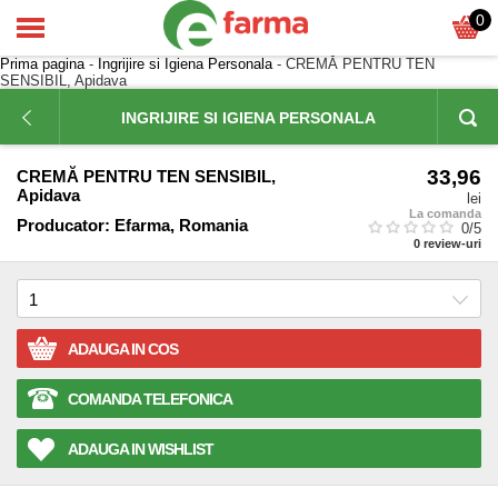
0
Prima pagina
-
Ingrijire si Igiena Personala
- CREMĂ PENTRU TEN
SENSIBIL, Apidava
INGRIJIRE SI IGIENA PERSONALA
33,96
CREMĂ PENTRU TEN SENSIBIL,
Apidava
lei
La comanda
Producator:
Efarma, Romania
0
/5
0
review-uri
ADAUGA IN COS
COMANDA TELEFONICA
ADAUGA IN WISHLIST