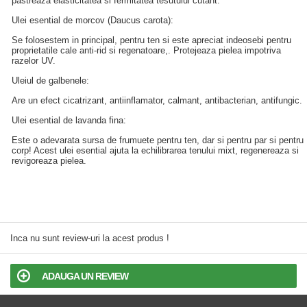
pastreaza elasticitatea si fermitatea tesutului cutant.
Ulei esential de morcov (Daucus carota):
Se folosestem in principal, pentru ten si este apreciat indeosebi pentru
proprietatile cale anti-rid si regenatoare,. Protejeaza pielea impotriva
razelor UV.
Uleiul de galbenele:
Are un efect cicatrizant, antiinflamator, calmant, antibacterian, antifungic.
Ulei esential de lavanda fina:
Este o adevarata sursa de frumuete pentru ten, dar si pentru par si pentru
corp! Acest ulei esential ajuta la echilibrarea tenului mixt, regenereaza si
revigoreaza pielea.
Inca nu sunt review-uri la acest produs !
ADAUGA UN REVIEW