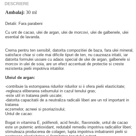
DESCRIERE
Ambalaj:
30 ml
Detalii: Fara parabeni
Cu unt de cacao, ulei de argan, ulei de morcovi, ulei de galbenele, ulei
esential de lavanda.
Crema pentru ten sensibil, datorita compozitiei de baza, fara ulei mineral,
satisface chiar si cele mai dificile tipuri de ten, nu cauzeaza iritatii, iar
datorita formulei usoare cu adaos special de ulei de argan, galbenele si
morcov in ulei de soia, are un efect accentuat de protectie si creste
rezistenta pielii impotriva iritatiilor.
Uleiul de argan:
-contribuie la estomparea ridurilor ridurilor si ii ofera pielii elasticitate;
-regleaza eliberarea sebumului in cazul tenului gras;
-este util in tratarea pielii uscate;
-datorita capacitatii de a neutraliza radicalii liberi are un rol important in
tratarea
eczemelor, acneei si psoriazisului;
Untul de cacao:
Bogat in vitamina E, polifenoli, acid ferulic, flavonoide, untul de cacao
este un puternic antioxidant, redutabil remediu impotriva radicalilor liberi;
stimuleaza producerea de colagen, lupta impotriva imbatranirii pielii si