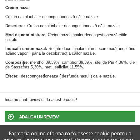
Creion nazal
Creion nazal inhaler decongestionează căile nazale
Descriere:
Creion nazal inhaler decongestionează căile nazale
Mod de administrare:
Creion nazal inhaler decongestionează căile
nazale
Indicatii creion nazal:
Se introduce inhalantul in fiecare nară, inspirând
adânc vaporii, până la dezobstrucţia căilor nazale.
Compoziţie:
menthol 39,39%, camphor 39,39%, ulei de Pin 4,36%, ulei
de Sassafras 5,30%, metil salicilat 11,55%.
Efecte:
desconngestioneaza ( desfunda nasul ) caile nazale.
Inca nu sunt review-uri la acest produs !
ADAUGA UN REVIEW
Farmacia online efarma.ro foloseste cookie pentru a
TERMENI SI CONDITII