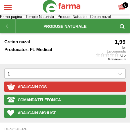
0
Prima pagina
-
Terapie Naturista
-
Produse Naturale
- Creion nazal
PRODUSE NATURALE
1,99
Creion nazal
lei
Producator:
FL Medical
La comanda
0
/5
0
review-uri
ADAUGA IN COS
COMANDA TELEFONICA
ADAUGA IN WISHLIST
DESCRIERE