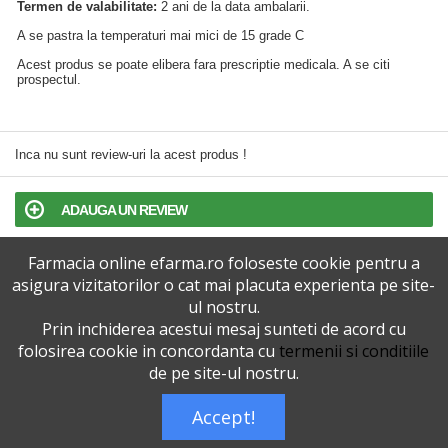
Termen de valabilitate:
2 ani de la data ambalarii.
A se pastra la temperaturi mai mici de 15 grade C
Acest produs se poate elibera fara prescriptie medicala. A se citi
prospectul.
Inca nu sunt review-uri la acest produs !
ADAUGA UN REVIEW
Farmacia online efarma.ro foloseste cookie pentru a
TERMENI SI CONDITII
asigura vizitatorilor o cat mai placuta experienta pe site-
ul nostru.
POLITICA DE CONFIDENTIALITATE
Prin inchiderea acestui mesaj sunteti de acord cu
folosirea cookie in concordanta cu
termenii si conditiile
VERSIUNEA DESKTOP
de pe site-ul nostru.
Accept!
Telefoane eFarma:
0727515368
Dreptul de autor © efarma.ro - Toate Drepturile Rezervate.