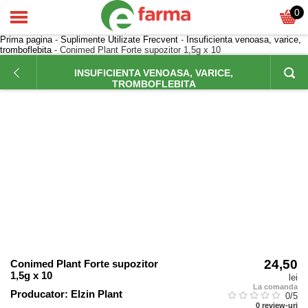
0
Prima pagina
-
Suplimente Utilizate Frecvent
-
Insuficienta venoasa, varice,
tromboflebita
- Conimed Plant Forte supozitor 1,5g x 10
INSUFICIENTA VENOASA, VARICE,
TROMBOFLEBITA
24,50
Conimed Plant Forte supozitor
1,5g x 10
lei
La comanda
Producator:
Elzin Plant
0
/5
0
review-uri