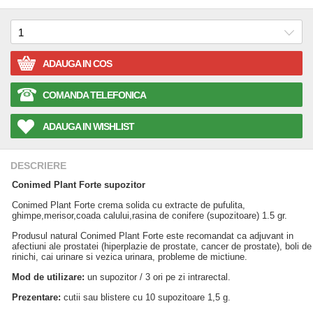
ADAUGA IN COS
COMANDA TELEFONICA
ADAUGA IN WISHLIST
DESCRIERE
Conimed Plant Forte supozitor
Conimed Plant Forte crema solida cu extracte de pufulita,
ghimpe,merisor,coada calului,rasina de conifere (supozitoare) 1.5 gr.
Produsul natural Conimed Plant Forte este recomandat ca adjuvant in
afectiuni ale prostatei (hiperplazie de prostate, cancer de prostate), boli de
rinichi, cai urinare si vezica urinara, probleme de mictiune.
Mod de utilizare:
un supozitor / 3 ori pe zi intrarectal.
Prezentare:
cutii sau blistere cu 10 supozitoare 1,5 g.