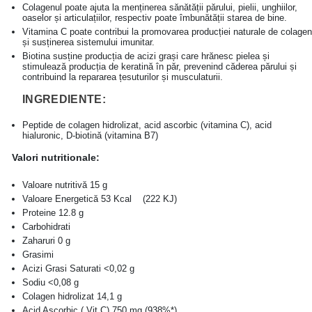
Colagenul poate ajuta la menținerea sănătății părului, pielii, unghiilor,
oaselor și articulațiilor, respectiv poate îmbunătății starea de bine.
Vitamina C poate contribui la promovarea producției naturale de colagen
și susținerea sistemului imunitar.
Biotina susține producția de acizi grași care hrănesc pielea și
stimulează producția de keratină în păr, prevenind căderea părului și
contribuind la repararea țesuturilor și musculaturii.
INGREDIENTE:
Peptide de colagen hidrolizat, acid ascorbic (vitamina C), acid
hialuronic, D-biotină (vitamina B7)
Valori nutritionale:
Valoare nutritivă
15 g
Valoare Energetică
53 Kcal (222 KJ)
Proteine
12.8 g
Carbohidrati
Zaharuri
0 g
Grasimi
Acizi Grasi Saturati
<0,02 g
Sodiu
<0,08 g
Colagen hidrolizat
14,1 g
Acid Ascorbic ( Vit.C)
750 mg (938%*)