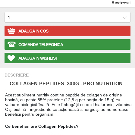
0
review-uri
ADAUGA IN COS
COMANDA TELEFONICA
ADAUGA IN WISHLIST
DESCRIERE
COLLAGEN PEPTIDES, 300G - PRO NUTRITION
Acest supliment nutritiv conține peptide de colagen de origine
bovină, cu peste 85% proteine (12,8 g per porția de 15 g) cu
valoare biologică înaltă. Este îmbogățit cu acid hialuronic, vitamina
C și biotină - ingrediente ce acționează sinergic și au numeroase
beneficii pentru organism.
Ce beneficii are Collagen Peptides?