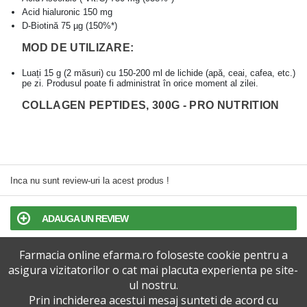
Acid hialuronic
150 mg
D-Biotină
75 µg (150%*)
MOD DE UTILIZARE:
Luați 15 g (2 măsuri) cu 150-200 ml de lichide (apă, ceai, cafea, etc.)
pe zi. Produsul poate fi administrat în orice moment al zilei.
COLLAGEN PEPTIDES, 300G - PRO NUTRITION
Inca nu sunt review-uri la acest produs !
ADAUGA UN REVIEW
Farmacia online efarma.ro foloseste cookie pentru a
TERMENI SI CONDITII
asigura vizitatorilor o cat mai placuta experienta pe site-
ul nostru.
POLITICA DE CONFIDENTIALITATE
Prin inchiderea acestui mesaj sunteti de acord cu