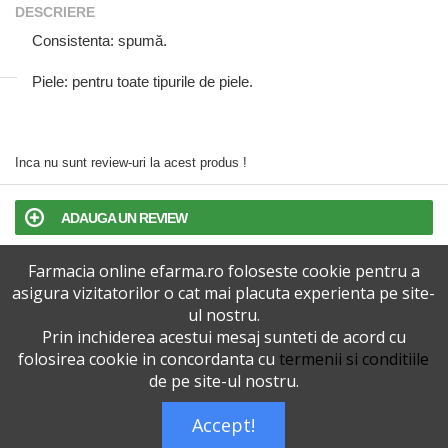
DESCRIERE
Consistenta:
spumă.
Piele:
pentru toate tipurile de piele.
Inca nu sunt review-uri la acest produs !
ADAUGA UN REVIEW
Farmacia online efarma.ro foloseste cookie pentru a
TERMENI SI CONDITII
asigura vizitatorilor o cat mai placuta experienta pe site-
ul nostru.
POLITICA DE CONFIDENTIALITATE
Prin inchiderea acestui mesaj sunteti de acord cu
folosirea cookie in concordanta cu
termenii si conditiile
VERSIUNEA DESKTOP
de pe site-ul nostru.
Accept!
Telefoane eFarma:
0727515368
Dreptul de autor © efarma.ro - Toate Drepturile Rezervate.