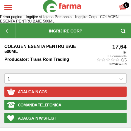
0
Prima pagina
-
Ingrijire si Igiena Personala
-
Ingrijire Corp
- COLAGEN
ESENTA PENTRU BAIE 500ML
INGRIJIRE CORP
17,64
COLAGEN ESENTA PENTRU BAIE
500ML
lei
La comanda
Producator:
Trans Rom Trading
0
/5
0
review-uri
ADAUGA IN COS
COMANDA TELEFONICA
ADAUGA IN WISHLIST