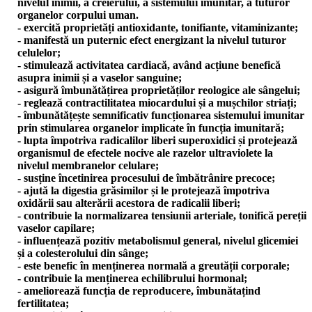
nivelul inimii, a creierului, a sistemului imunitar, a tuturor
organelor corpului uman.
- exercită proprietăți antioxidante, tonifiante, vitaminizante;
- manifestă un puternic efect energizant la nivelul tuturor
celulelor;
- stimulează activitatea cardiacă, având acțiune benefică
asupra inimii și a vaselor sanguine;
- asigură îmbunătățirea proprietăților reologice ale sângelui;
- reglează contractilitatea miocardului și a mușchilor striați;
- îmbunătățește semnificativ funcționarea sistemului imunitar
prin stimularea organelor implicate în funcția imunitară;
- lupta împotriva radicalilor liberi superoxidici și protejează
organismul de efectele nocive ale razelor ultraviolete la
nivelul membranelor celulare;
- susține încetinirea procesului de îmbătrânire precoce;
- ajută la digestia grăsimilor și le protejează împotriva
oxidării sau alterării acestora de radicalii liberi;
- contribuie la normalizarea tensiunii arteriale, tonifică pereții
vaselor capilare;
- influențează pozitiv metabolismul general, nivelul glicemiei
și a colesterolului din sânge;
- este benefic în menținerea normală a greutății corporale;
- contribuie la menținerea echilibrului hormonal;
- ameliorează funcția de reproducere, îmbunătațind
fertilitatea;