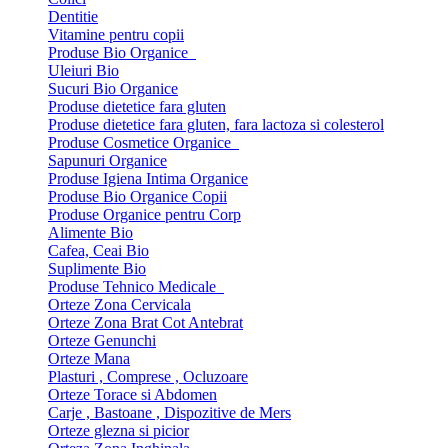
Dentitie
Vitamine pentru copii
Produse Bio Organice
Uleiuri Bio
Sucuri Bio Organice
Produse dietetice fara gluten
Produse dietetice fara gluten, fara lactoza si colesterol
Produse Cosmetice Organice
Sapunuri Organice
Produse Igiena Intima Organice
Produse Bio Organice Copii
Produse Organice pentru Corp
Alimente Bio
Cafea, Ceai Bio
Suplimente Bio
Produse Tehnico Medicale
Orteze Zona Cervicala
Orteze Zona Brat Cot Antebrat
Orteze Genunchi
Orteze Mana
Plasturi , Comprese , Ocluzoare
Orteze Torace si Abdomen
Carje , Bastoane , Dispozitive de Mers
Orteze glezna si picior