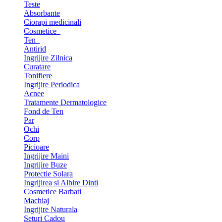
Teste
Absorbante
Ciorapi medicinali
Cosmetice
Ten
Antirid
Ingrijire Zilnica
Curatare
Tonifiere
Ingrijire Periodica
Acnee
Tratamente Dermatologice
Fond de Ten
Par
Ochi
Corp
Picioare
Ingrijire Maini
Ingrijire Buze
Protectie Solara
Ingrijirea si Albire Dinti
Cosmetice Barbati
Machiaj
Ingrijire Naturala
Seturi Cadou