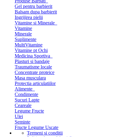
Produse Barbati
Gel pentru barbierit
Balsam dupa barbierit
Ingrijirea pielii
Vitamine si Minerale
Vitamine
Minerale
Suplimente
MultiVitamine
Vitamine pt Ochi
Medicina Sportiva
Plasturi si bandaje
Traumatisme locale
Concentrate proteice
Masa musculara
Protectia articulatiilor
Alimente
Condimente
Sucuri Lapte
Ceareale
Legume Fructe
Ulei
Seminte
Fructe Legume Uscate
Termeni si conditii