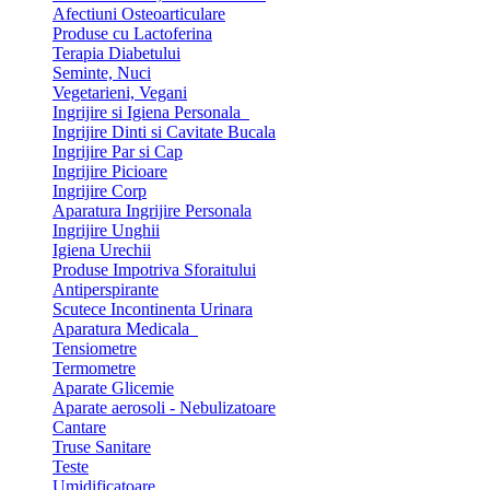
Afectiuni Osteoarticulare
Produse cu Lactoferina
Terapia Diabetului
Seminte, Nuci
Vegetarieni, Vegani
Ingrijire si Igiena Personala
Ingrijire Dinti si Cavitate Bucala
Ingrijire Par si Cap
Ingrijire Picioare
Ingrijire Corp
Aparatura Ingrijire Personala
Ingrijire Unghii
Igiena Urechii
Produse Impotriva Sforaitului
Antiperspirante
Scutece Incontinenta Urinara
Aparatura Medicala
Tensiometre
Termometre
Aparate Glicemie
Aparate aerosoli - Nebulizatoare
Cantare
Truse Sanitare
Teste
Umidificatoare