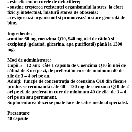
- este eficient în curele de detoxifiere;
- susține creșterea rezistenței organismului la stres, la efort
fizic și intelectual, înlătură starea de oboseală;
- revigorează organismul și promovează o stare generală de
bine.
Ingrediente:
-contine 60 mg coenzima Q10, 940 mg ulei de cătină și
excipienți (gelatină, glicerina, apa purificată) până la 1300
mg.
Mod de administrare:
Copii 5 – 12 ani: câte 1 capsula de Coenzima Q10 în ulei de
cătină de 3 ori pe zi, de preferat în cure de minimum 40 de
zile de 3 – 4 ori pe an.
Adulți: funcție de concentrația de coenzima Q10 din fiecare
produs se recomandă câte 60 – 120 mg de coenzima Q10 de 2
ori pe zi, de preferat în cure de minimum 40 de zile, de 3 – 4
ori pe an sau permanent.
Suplimentarea dozei se poate face de către medicul specialist.
Prezentare:
40 capsule