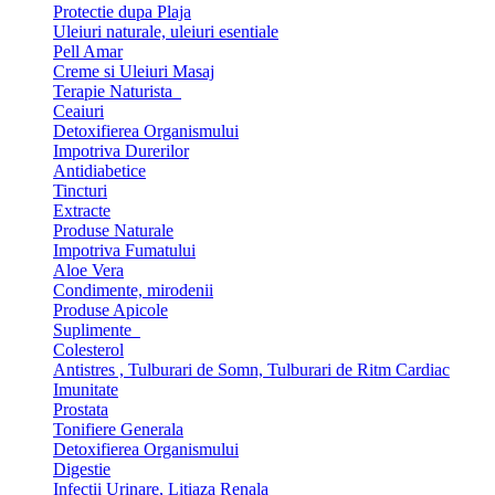
Protectie dupa Plaja
Uleiuri naturale, uleiuri esentiale
Pell Amar
Creme si Uleiuri Masaj
Terapie Naturista
Ceaiuri
Detoxifierea Organismului
Impotriva Durerilor
Antidiabetice
Tincturi
Extracte
Produse Naturale
Impotriva Fumatului
Aloe Vera
Condimente, mirodenii
Produse Apicole
Suplimente
Colesterol
Antistres , Tulburari de Somn, Tulburari de Ritm Cardiac
Imunitate
Prostata
Tonifiere Generala
Detoxifierea Organismului
Digestie
Infectii Urinare, Litiaza Renala