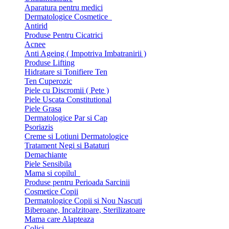
Aparatura pentru medici
Dermatologice Cosmetice
Antirid
Produse Pentru Cicatrici
Acnee
Anti Ageing ( Impotriva Imbatranirii )
Produse Lifting
Hidratare si Tonifiere Ten
Ten Cuperozic
Piele cu Discromii ( Pete )
Piele Uscata Constitutional
Piele Grasa
Dermatologice Par si Cap
Psoriazis
Creme si Lotiuni Dermatologice
Tratament Negi si Bataturi
Demachiante
Piele Sensibila
Mama si copilul
Produse pentru Perioada Sarcinii
Cosmetice Copii
Dermatologice Copii si Nou Nascuti
Biberoane, Incalzitoare, Sterilizatoare
Mama care Alapteaza
Colici