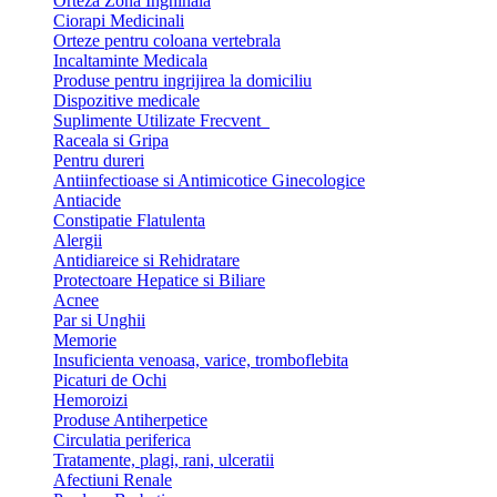
Orteza Zona Inghinala
Ciorapi Medicinali
Orteze pentru coloana vertebrala
Incaltaminte Medicala
Produse pentru ingrijirea la domiciliu
Dispozitive medicale
Suplimente Utilizate Frecvent
Raceala si Gripa
Pentru dureri
Antiinfectioase si Antimicotice Ginecologice
Antiacide
Constipatie Flatulenta
Alergii
Antidiareice si Rehidratare
Protectoare Hepatice si Biliare
Acnee
Par si Unghii
Memorie
Insuficienta venoasa, varice, tromboflebita
Picaturi de Ochi
Hemoroizi
Produse Antiherpetice
Circulatia periferica
Tratamente, plagi, rani, ulceratii
Afectiuni Renale