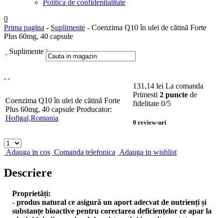
Politica de confidentialitate
0
Prima pagina
-
Suplimente
- Coenzima Q10 în ulei de cătină Forte
Plus 60mg, 40 capsule
Suplimente
131,14
lei
La comanda
Primesti
2 puncte
de
Coenzima Q10 în ulei de cătină Forte
fidelitate
0
/5
Plus 60mg, 40 capsule
Producator:
Hofigal,Romania
0
review-uri
Adauga in cos
Comanda telefonica
Adauga in wishlist
Descriere
Proprietăți:
- produs natural ce asigură un aport adecvat de nutrienți și
substanțe bioactive pentru corectarea deficiențelor ce apar la