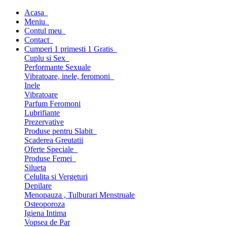
Acasa
Meniu
Contul meu
Contact
Cumperi 1 primesti 1 Gratis
Cuplu si Sex
Performante Sexuale
Vibratoare, inele, feromoni
Inele
Vibratoare
Parfum Feromoni
Lubrifiante
Prezervative
Produse pentru Slabit
Scaderea Greutatii
Oferte Speciale
Produse Femei
Silueta
Celulita si Vergeturi
Depilare
Menopauza , Tulburari Menstruale
Osteoporoza
Igiena Intima
Vopsea de Par