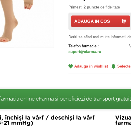
Primesti
2 puncte
de fidelitate
ADAUGA IN COS
Doriti sa aflati mai multe informatii 
Telefon farmacie :
suport@efarma.ro
Adauga in wishlist
Selecte
farmacia online eFarma si beneficiezi de transport gratuit
 închiși la vârf / deschişi la vârf
Vizua
(15-21 mmHg)
farma