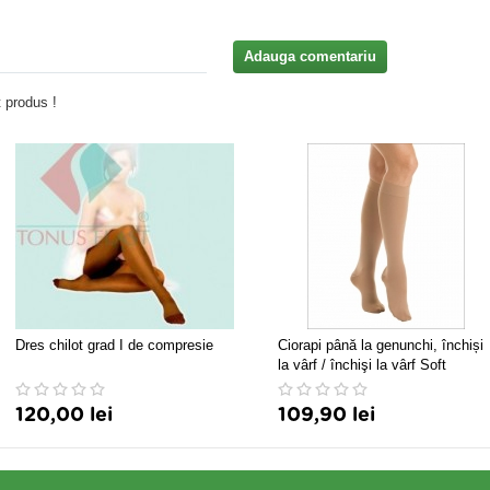
Adauga comentariu
 produs !
Dres chilot grad I de compresie
Ciorapi până la genunchi, închiși
la vârf / închişi la vârf Soft
microfiber, Ccl. I (15-21 mmHg)
120,00 lei
109,90 lei