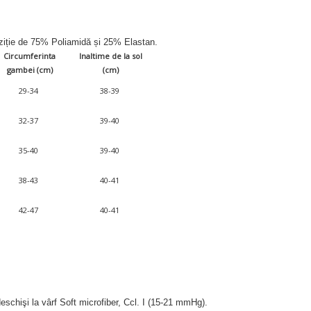
oziție de 75% Poliamidă și 25% Elastan.
Circumferinta
Inaltime de la sol
gambei (cm)
(cm)
29-34
38-39
32-37
39-40
35-40
39-40
38-43
40-41
42-47
40-41
deschişi la vârf Soft microfiber, Ccl. I (15-21 mmHg).