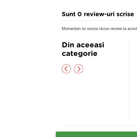
Sunt 0 review-uri scrise
Momentan nu exista niciun review la acest
Din aceeasi
categorie
Centură Elastică de susţinere
rapi pâna la coapsa, cu banda,
Gravida
hisi la vârf
9,90 lei
107,80 lei
118,80 lei