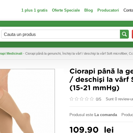
1 plus 1 gratis
Oferte Speciale
Blog
Producatori
Cont
rapi Medicinali
- Ciorapi până la genunchi, închiși la vârf / deschişi la vârf Soft microfiber, 
Ciorapi până la ge
/ deschişi la vârf 
(15-21 mmHg)
Sunt 0 review-ur
0/
5
Produsul este
La comanda
Produc
109,90
lei