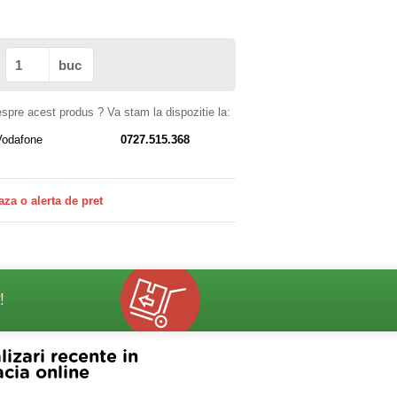
buc
despre acest produs ? Va stam la dispozitie la:
Vodafone
0727.515.368
aza o alerta de pret
!
lizari recente in
cia online