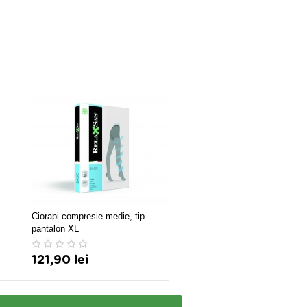
Ciorapi compresie medie, tip
Ciorapi compresie medie, p
pantalon XL
genunchi
121,90 lei
66,90 lei