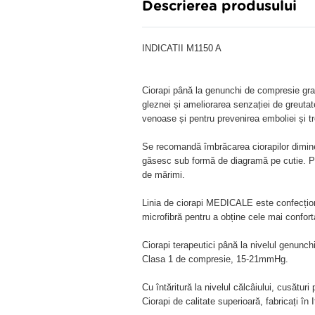
Descrierea produsului
INDICATII M1150 A
Ciorapi până la genunchi de compresie gr
gleznei și ameliorarea senzației de greutate 
venoase și pentru prevenirea emboliei și t
Se recomandă îmbrăcarea ciorapilor dimineaț
găsesc sub formă de diagramă pe cutie. Pen
de mărimi.
Linia de ciorapi MEDICALE este confecționa
microfibră pentru a obține cele mai conforta
Ciorapi terapeutici până la nivelul genunchi
Clasa 1 de compresie, 15-21mmHg.
Cu întăritură la nivelul călcâiului, cusături
Ciorapi de calitate superioară, fabricați în I