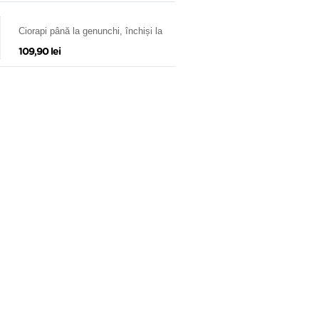
Ciorapi până la genunchi, închiși la
vârf / deschişi la vârf Soft microfiber,
109,90 lei
Ccl. I (15-21 mmHg)