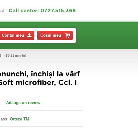
Call center: 0727.515.368
act
Contul meu
Cosul meu
Ccl. I (15-21 mmHg)
nunchi, închiși la vârf
Soft microfiber, Ccl. I
i
Adauga un review
ator:
Orteze TM