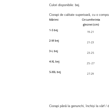
Culori disponibile: bej.
Ciorapi de calitate superioară, cu o comp
Mărimi
Circumferinta
gleznei (cm)
1-S bej
19-21
2-M bej
21-23
3-L bej
23-25
4-XL bej
25.-27
5-XXL bej
27-29
Ciorapi până la genunchi, închiși la vârf / 