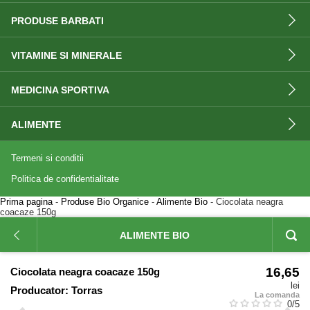
PRODUSE BARBATI
VITAMINE SI MINERALE
MEDICINA SPORTIVA
ALIMENTE
Termeni si conditii
Politica de confidentialitate
Prima pagina
-
Produse Bio Organice
-
Alimente Bio
- Ciocolata neagra
coacaze 150g
ALIMENTE BIO
16,65
Ciocolata neagra coacaze 150g
lei
Producator:
Torras
La comanda
0
/5