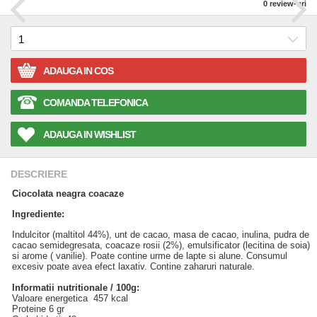
0
review-uri
ADAUGA IN COS
COMANDA TELEFONICA
ADAUGA IN WISHLIST
DESCRIERE
Ciocolata neagra coacaze
Ingrediente:
Indulcitor (maltitol 44%), unt de cacao, masa de cacao, inulina, pudra de
cacao semidegresata, coacaze rosii (2%), emulsificator (lecitina de soia)
si arome ( vanilie). Poate contine urme de lapte si alune. Consumul
excesiv poate avea efect laxativ. Contine zaharuri naturale.
Informatii nutritionale / 100g:
Valoare energetica 457 kcal
Proteine 6 gr