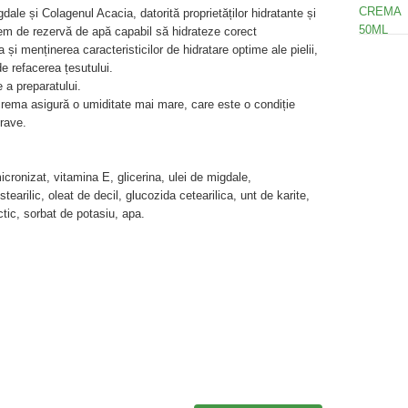
dale și Colagenul Acacia, datorită proprietăților hidratante și
tem de rezervă de apă capabil să hidrateze corect
 și menținerea caracteristicilor de hidratare optime ale pielii,
de refacerea țesutului.
 a preparatului.
crema asigură o umiditate mai mare, care este o condiție
rave.
icronizat, vitamina E, glicerina, ulei de migdale,
tearilic, oleat de decil, glucozida cetearilica, unt de karite,
actic, sorbat de potasiu, apa.