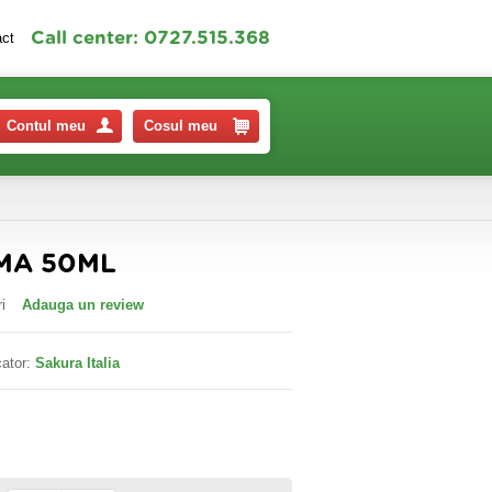
Call center: 0727.515.368
act
Contul meu
Cosul meu
MA 50ML
i
Adauga un review
ator:
Sakura Italia