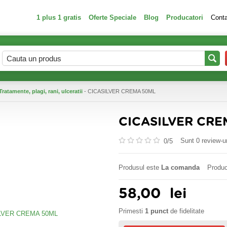
1 plus 1 gratis
Oferte Speciale
Blog
Producatori
Cont
Tratamente, plagi, rani, ulceratii
- CICASILVER CREMA 50ML
CICASILVER CRE
Sunt 0 review-ur
0/
5
Produsul este
La comanda
Produc
58,00
lei
Primesti
1 punct
de fidelitate