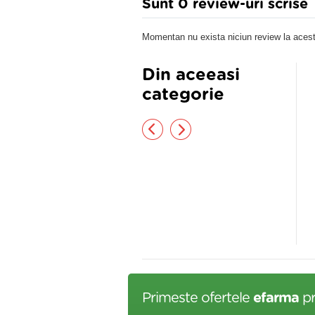
Sunt 0 review-uri scrise
Momentan nu exista niciun review la acest
Din aceeasi
categorie
xtura mentolata crema 35ml
UNGUENT
GALBENELE&PROPOLIS 50ML,
FAUNUS PLANT
,40 lei
25,90 lei
Primeste ofertele
efarma
pr