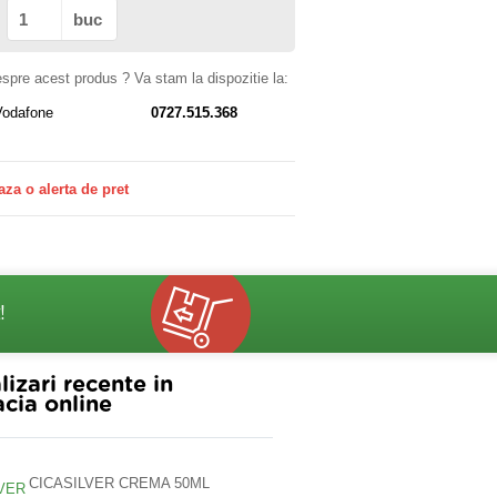
buc
despre acest produs ? Va stam la dispozitie la:
Vodafone
0727.515.368
aza o alerta de pret
!
lizari recente in
cia online
CICASILVER CREMA 50ML