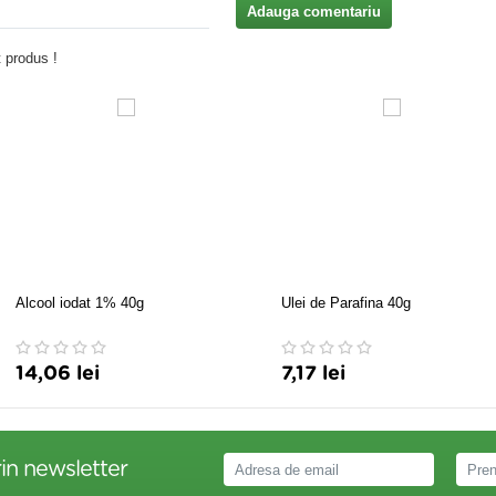
Adauga comentariu
 produs !
Alcool iodat 1% 40g
Ulei de Parafina 40g
14,06 lei
7,17 lei
in newsletter