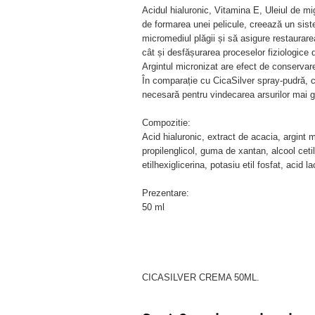
Acidul hialuronic, Vitamina E, Uleiul de mig
de formarea unei pelicule, creează un sis
micromediul plăgii și să asigure restaurarea
cât și desfășurarea proceselor fiziologice 
Argintul micronizat are efect de conservare
În comparație cu CicaSilver spray-pudră, 
necesară pentru vindecarea arsurilor mai g
Compozitie:
Acid hialuronic, extract de acacia, argint m
propilenglicol, guma de xantan, alcool cetils
etilhexiglicerina, potasiu etil fosfat, acid l
Prezentare:
50 ml
CICASILVER CREMA 50ML.