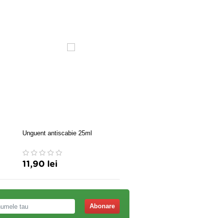
Unguent antiscabie 25ml
Leucoplast transparent 2,5
5m
11,90 lei
2,57 lei
Abonare