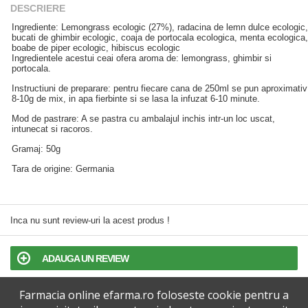
DESCRIERE
Ingrediente: Lemongrass ecologic (27%), radacina de lemn dulce ecologic,
bucati de ghimbir ecologic, coaja de portocala ecologica, menta ecologica,
boabe de piper ecologic, hibiscus ecologic
Ingredientele acestui ceai ofera aroma de: lemongrass, ghimbir si
portocala.
Instructiuni de preparare: pentru fiecare cana de 250ml se pun aproximativ
8-10g de mix, in apa fierbinte si se lasa la infuzat 6-10 minute.
Mod de pastrare: A se pastra cu ambalajul inchis intr-un loc uscat,
intunecat si racoros.
Gramaj: 50g
Tara de origine: Germania
Inca nu sunt review-uri la acest produs !
ADAUGA UN REVIEW
Farmacia online efarma.ro foloseste cookie pentru a
TERMENI SI CONDITII