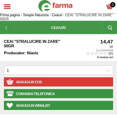
0
Prima pagina
-
Terapie Naturista
-
Ceaiuri
- CEAI "STRALUCIRE IN ZARE"
50GR
CEAIURI
14,47
CEAI "STRALUCIRE IN ZARE"
50GR
lei
La comanda
Producator:
Niavis
0
/5
0
review-uri
ADAUGA IN COS
COMANDA TELEFONICA
ADAUGA IN WISHLIST