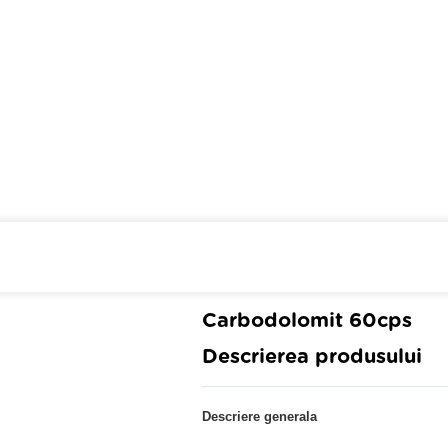
Cumpara de minim 299 lei
din 
Carbodolomit 60cps
Descrierea produsului
Descriere generala