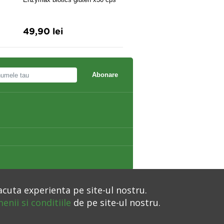
49,90 lei
7,62 lei
Abonare
acuta experienta pe site-ul nostru.
enii si conditiile
de pe site-ul nostru.