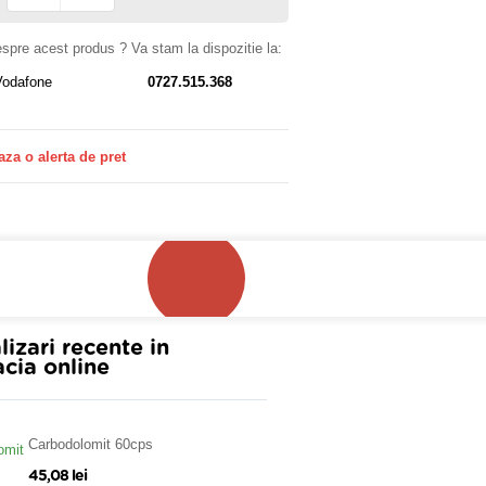
despre acest produs ? Va stam la dispozitie la:
Vodafone
0727.515.368
aza o alerta de pret
!
lizari recente in
cia online
Carbodolomit 60cps
45,08 lei