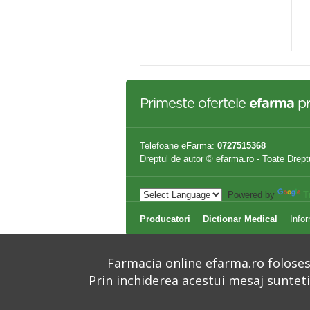
,90 lei
13,52 lei
Primeste ofertele
efarma
pr
Telefoane eFarma:
0727515368
Dreptul de autor © efarma.ro - Toate Drept
Powered by
T
Producatori
Dictionar Medical
Infor
Farmacia online efarma.ro folosest
Prin inchiderea acestui mesaj suntet