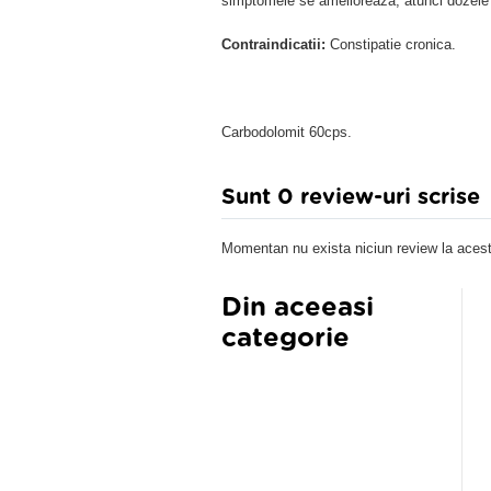
simptomele se amelioreaza, atunci dozele p
Contraindicatii:
Constipatie cronica.
Carbodolomit 60cps.
Sunt 0 review-uri scrise
Momentan nu exista niciun review la acest
Din aceeasi
categorie
omac sanatos D49, 63 capsule
Enzirem 20cpr