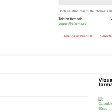
Doriti sa aflati mai multe informatii 
Telefon farmacie :
suport@efarma.ro
Adauga in wishlist
Selecte
farmacia online eFarma si beneficiezi de transport gratuit
Vizua
farma