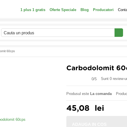
1 plus 1 gratis
Oferte Speciale
Blog
Producatori
Cont
omit 60cps
Carbodolomit 60
Sunt 0 review-ur
0/
5
Produsul este
La comanda
Produc
45,08
lei
ADAUGA IN COS