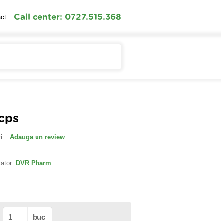
Call center: 0727.515.368
act
Contul meu
Cosul meu
cps
i
Adauga un review
ator:
DVR Pharm
buc