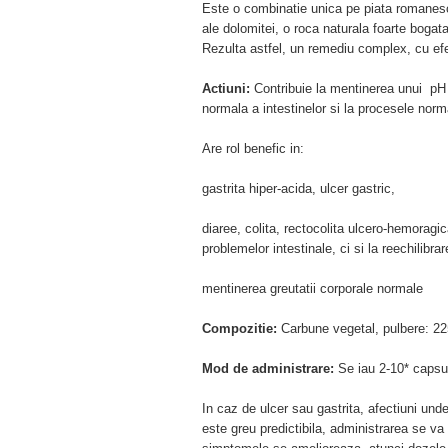
Este o combinatie unica pe piata romanesc
ale dolomitei, o roca naturala foarte bogata
Rezulta astfel, un remediu complex, cu efec
Actiuni:
Contribuie la mentinerea unui pH n
normala a intestinelor si la procesele norm
Are rol benefic in:
gastrita hiper-acida, ulcer gastric,
diaree, colita, rectocolita ulcero-hemoragic
problemelor intestinale, ci si la reechilibra
mentinerea greutatii corporale normale
Compozitie:
Carbune vegetal, pulbere: 22
Mod de administrare:
Se iau 2-10* capsul
In caz de ulcer sau gastrita, afectiuni unde
este greu predictibila, administrarea se va