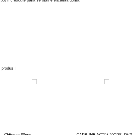
ot fi crescute pana se obtine eficienta dorita.
Adauga comentariu
 produs !
Chitosan 60cps
CARBUNE ACTIV 20CPS, DVR