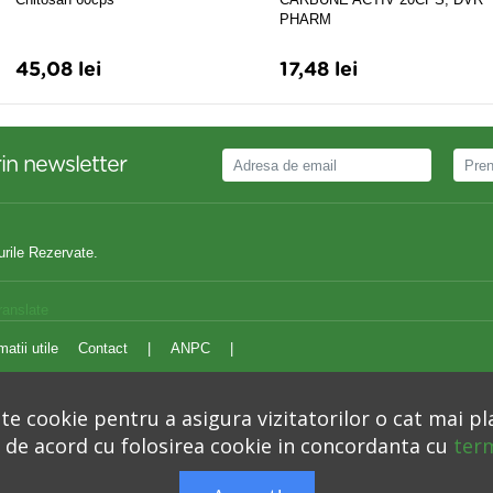
PHARM
45,08 lei
17,48 lei
in newsletter
urile Rezervate.
ranslate
matii utile
Contact
|
ANPC
|
e cookie pentru a asigura vizitatorilor o cat mai pl
i de acord cu folosirea cookie in concordanta cu
term
Autoritatea Nationala pentru Protectia Consumatorilor –
anpc.ro