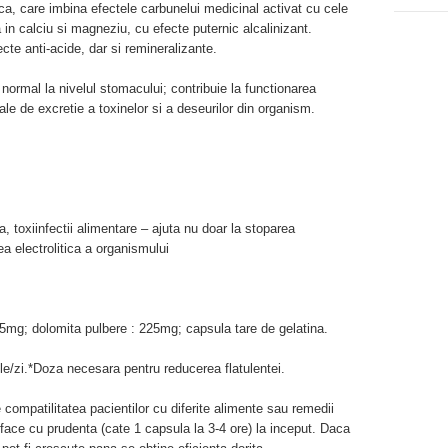
a, care imbina efectele carbunelui medicinal activat cu cele
 in calciu si magneziu, cu efecte puternic alcalinizant.
te anti-acide, dar si remineralizante.
ormal la nivelul stomacului; contribuie la functionarea
ale de excretie a toxinelor si a deseurilor din organism.
a, toxiinfectii alimentare – ajuta nu doar la stoparea
rea electrolitica a organismului
5mg; dolomita pulbere : 225mg; capsula tare de gelatina.
e/zi.*Doza necesara pentru reducerea flatulentei.
 compatilitatea pacientilor cu diferite alimente sau remedii
 face cu prudenta (cate 1 capsula la 3-4 ore) la inceput. Daca