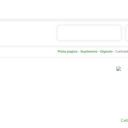
Catalogul de produse
Prima pagina
-
Suplimente
-
Digestie
- Carbodol