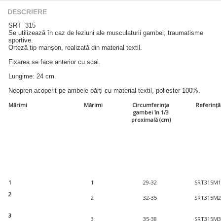
DESCRIERE
SRT 315
Se utilizează în caz de leziuni ale musculaturii gambei, traumatisme
sportive.
Orteză tip manşon, realizată din material textil.
Fixarea se face anterior cu scai.
Lungime: 24 cm.
Neopren acoperit pe ambele părţi cu material textil, poliester 100%.
Mărimi
Mărimi
Circumferinţa
Referință
gambei în 1/3
proximală (cm)
1
1
29-32
SRT315M
2
2
32-35
SRT315M
3
3
35-38
SRT315M