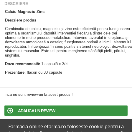
DESCRIERE
Calciu Magneziu Zinc
Descriere produs
Combinaţia de calciu, magneziu şi zinc este eficientă pentru funcţionarea
optimă a organismului datorită intervenţiei fiecăruia dintre cele trei
elemente în multe procese metabolice. Intervine favorabil în creşterea şi
dezvoltarea armonioasă a oaselor, funcţionarea optimă a inimii, sistemului
reproducător. Influenţează în sens pozitiv sistemul neurologic, dezvoltarea
sistemului muscular. Este util pentru menţinerea sănătăţii pielii, părului,
unghiilor.
Doza recomandată:
1 capsulă x 3/zi
Prezentare:
flacon cu 30 capsule
Inca nu sunt review-uri la acest produs !
ADAUGA UN REVIEW
Farmacia online efarma.ro foloseste cookie pentru a
TERMENI SI CONDITII