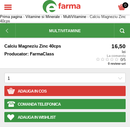
0
Prima pagina
-
Vitamine si Minerale
-
MultiVitamine
- Calciu Magneziu Zinc
40cps
MULTIVITAMINE
16,50
Calciu Magneziu Zinc 40cps
lei
Producator:
FarmaClass
La comanda
0
/5
0
review-uri
ADAUGA IN COS
COMANDA TELEFONICA
ADAUGA IN WISHLIST