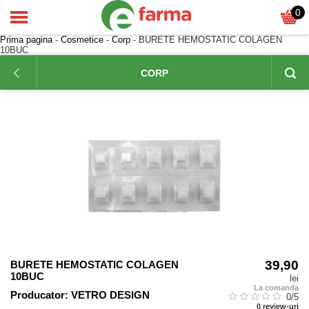
0
Prima pagina
-
Cosmetice
-
Corp
- BURETE HEMOSTATIC COLAGEN
10BUC
CORP
39,90
BURETE HEMOSTATIC COLAGEN
10BUC
lei
La comanda
Producator:
VETRO DESIGN
0
/5
0
review-uri