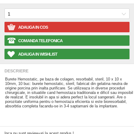
ADAUGA IN COS
COMANDA TELEFONICA
ADAUGA IN WISHLIST
DESCRIERE
Burete Hemostatic, pe baza de colagen, resorbabil, steril, 10 x 10 x
10mm, 10 buc: burete hemostatic, steril, fabricat din gelatina neutra de
origine porcina prin inalta purificare. Se utilizeaza in diverse proceduri
chirurgicale, in situatiile cand hemostaza traditionala e dificil sau imposibil
de realizat. E insolubil in apa si adera perfect la locul sangerarii. Are o
porozitate uniforma pentru o hemostaza eficienta si este bioresorbabil,
absorbtia completa facandu-se in 3-4 saptamani de la implantare.
Inca nu sunt review-uri la acest produs !