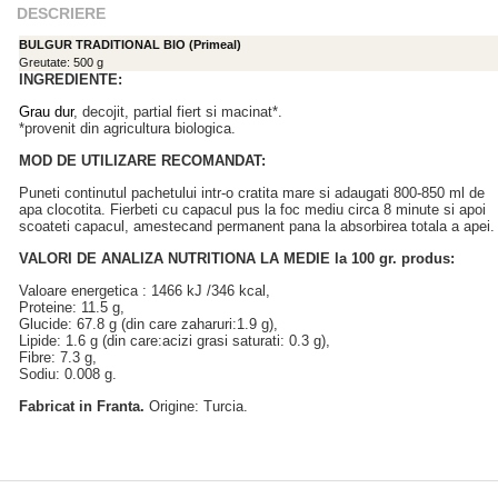
DESCRIERE
BULGUR TRADITIONAL BIO (Primeal)
Greutate: 500 g
INGREDIENTE:
Grau dur
, decojit, partial fiert si macinat*.
*provenit din agricultura biologica.
MOD DE UTILIZARE RECOMANDAT:
Puneti continutul pachetului intr-o cratita mare si adaugati 800-850 ml de
apa clocotita. Fierbeti cu capacul pus la foc mediu circa 8 minute si apoi
scoateti capacul, amestecand permanent pana la absorbirea totala a apei.
VALORI DE ANALIZA NUTRITIONA LA MEDIE la 100 gr. produs:
Valoare energetica : 1466 kJ /346 kcal,
Proteine: 11.5 g,
Glucide: 67.8 g (din care zaharuri:1.9 g),
Lipide: 1.6 g (din care:acizi grasi saturati: 0.3 g),
Fibre: 7.3 g,
Sodiu: 0.008 g.
Fabricat in Franta.
Origine: Turcia.