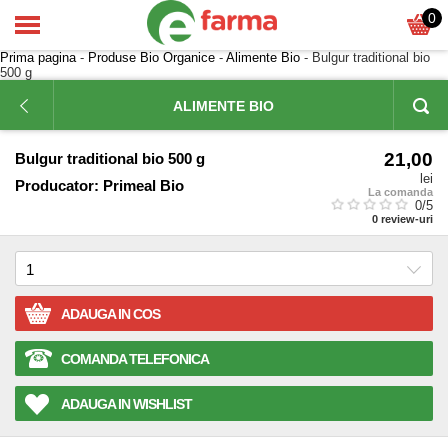
0
Prima pagina
-
Produse Bio Organice
-
Alimente Bio
- Bulgur traditional bio
500 g
ALIMENTE BIO
21,00
Bulgur traditional bio 500 g
lei
Producator:
Primeal Bio
La comanda
0
/5
0
review-uri
ADAUGA IN COS
COMANDA TELEFONICA
ADAUGA IN WISHLIST