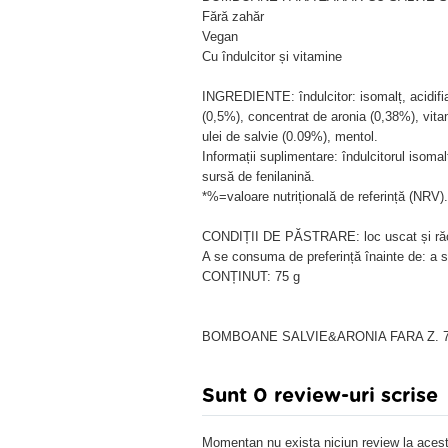
Fără zahăr
Vegan
Cu îndulcitor și vitamine
INGREDIENTE: îndulcitor: isomalț, acidifianț
(0,5%), concentrat de aronia (0,38%), vita
ulei de salvie (0.09%), mentol.
Informații suplimentare: îndulcitorul isom
sursă de fenilanină.
*%=valoare nutrițională de referință (NRV).
CONDIȚII DE PĂSTRARE: loc uscat și ră
A se consuma de preferință înainte de: a s
CONȚINUT: 75 g
BOMBOANE SALVIE&ARONIA FARA Z. 
Sunt 0 review-uri scrise
Momentan nu exista niciun review la acest