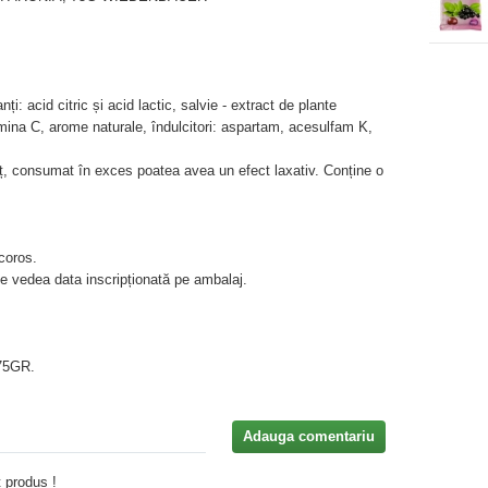
i: acid citric și acid lactic, salvie - extract de plante
mina C, arome naturale, îndulcitori: aspartam, acesulfam K,
alț, consumat în exces poatea avea un efect laxativ. Conține o
coros.
e vedea data inscripționată pe ambalaj.
75GR.
Adauga comentariu
 produs !