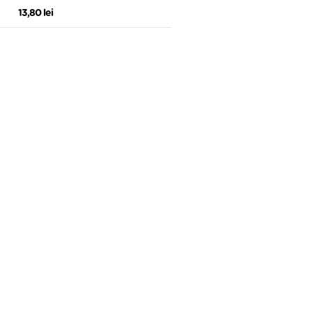
FARA Z. 75GR PRONAT
13,80 lei