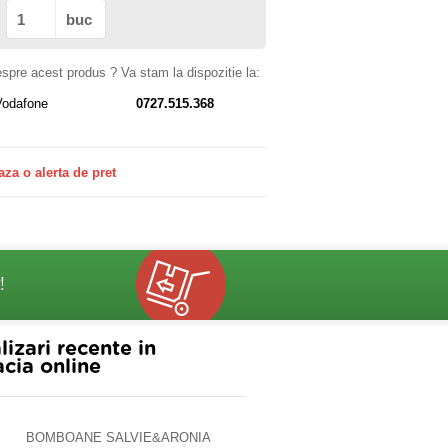
buc
despre acest produs ? Va stam la dispozitie la:
Vodafone
0727.515.368
aza o alerta de pret
!
lizari recente in
cia online
BOMBOANE SALVIE&ARONIA