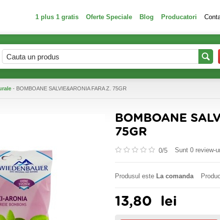
1 plus 1 gratis
Oferte Speciale
Blog
Producatori
Cont
urale
- BOMBOANE SALVIE&ARONIA FARA Z. 75GR
BOMBOANE SALV
75GR
Sunt 0 review-ur
0/
5
Produsul este
La comanda
Produc
13,80
lei