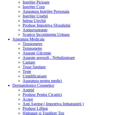
Ingrijire Picioare
Ingrijire Corp
Aparatura Ingrijire Personala
Ingrijire Unghii
Igiena Urechii
Produse Impotriva Sforaitului
Antiperspirante
Scutece Incontinenta Urinara
Aparatura Medicala
Tensiometre
Termometre
Aparate Glicemie
Aparate aerosoli - Nebulizatoare
Cantare
Truse Sanitare
Teste
Umidificatoare
Aparatura pentru medici
Dermatologice Cosmetice
Antirid
Produse Pentru Cicatrici
Acnee
Anti Ageing ( Impotriva Imbatranirii )
Produse Lifting
Hidratare si Tonifiere Ten