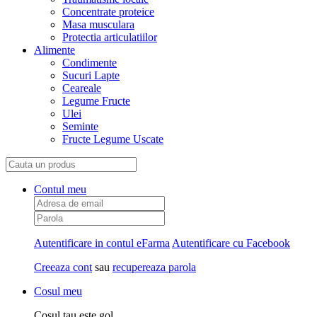
Concentrate proteice
Masa musculara
Protectia articulatiilor
Alimente
Condimente
Sucuri Lapte
Ceareale
Legume Fructe
Ulei
Seminte
Fructe Legume Uscate
Contul meu
Autentificare in contul eFarma
Autentificare cu Facebook
Creeaza cont
sau
recupereaza parola
Cosul meu
Cosul tau este gol