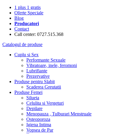
1 plus 1 gratis
Oferte Speciale
Blog
Producatori
Contact
Call center: 0727.515.368
Catalogul de produse
Cuplu si Sex
Performante Sexuale
Vibratoare, inele, feromoni
Lubrifiante
Prezervative
Produse pentru Slabit
Scaderea Greutatii
Produse Femei
Silueta
Celulita si Vergeturi
Depilare
Menopauza , Tulburari Menstruale
Osteoporoza
Igiena Intima
Vopsea de Par