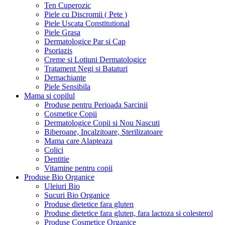
Ten Cuperozic
Piele cu Discromii ( Pete )
Piele Uscata Constitutional
Piele Grasa
Dermatologice Par si Cap
Psoriazis
Creme si Lotiuni Dermatologice
Tratament Negi si Bataturi
Demachiante
Piele Sensibila
Mama si copilul
Produse pentru Perioada Sarcinii
Cosmetice Copii
Dermatologice Copii si Nou Nascuti
Biberoane, Incalzitoare, Sterilizatoare
Mama care Alapteaza
Colici
Dentitie
Vitamine pentru copii
Produse Bio Organice
Uleiuri Bio
Sucuri Bio Organice
Produse dietetice fara gluten
Produse dietetice fara gluten, fara lactoza si colesterol
Produse Cosmetice Organice