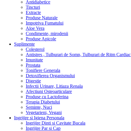
Antidiabetice
Tincturi
Extracte
Produse Naturale
Impotriva Fumatului
Aloe Vera
Condimente, mirodenii
Produse Apicole
Suplimente
Colesterol
Antistres , Tulburari de Somn, Tulburari de Ritm Cardiac
Imunitate
Prostata
Tonifiere Generala
Detoxifierea Organismului
Digestie
Infectii Urinare, Litiaza Renala
Afectiuni Osteoarticulare
Produse cu Lactoferina
Terapia Diabetului
Seminte, Nuci
Vegetarieni, Vegani
Ingrijire si Igiena Personala
Ingrijire Dinti si Cavitate Bucala
Ingrijire Par si Cap