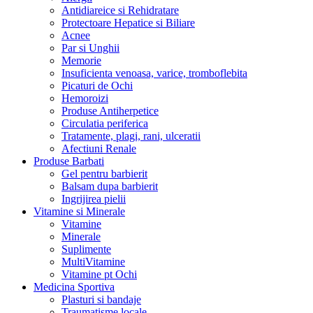
Antidiareice si Rehidratare
Protectoare Hepatice si Biliare
Acnee
Par si Unghii
Memorie
Insuficienta venoasa, varice, tromboflebita
Picaturi de Ochi
Hemoroizi
Produse Antiherpetice
Circulatia periferica
Tratamente, plagi, rani, ulceratii
Afectiuni Renale
Produse Barbati
Gel pentru barbierit
Balsam dupa barbierit
Ingrijirea pielii
Vitamine si Minerale
Vitamine
Minerale
Suplimente
MultiVitamine
Vitamine pt Ochi
Medicina Sportiva
Plasturi si bandaje
Traumatisme locale