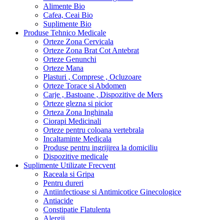
Alimente Bio
Cafea, Ceai Bio
Suplimente Bio
Produse Tehnico Medicale
Orteze Zona Cervicala
Orteze Zona Brat Cot Antebrat
Orteze Genunchi
Orteze Mana
Plasturi , Comprese , Ocluzoare
Orteze Torace si Abdomen
Carje , Bastoane , Dispozitive de Mers
Orteze glezna si picior
Orteza Zona Inghinala
Ciorapi Medicinali
Orteze pentru coloana vertebrala
Incaltaminte Medicala
Produse pentru ingrijirea la domiciliu
Dispozitive medicale
Suplimente Utilizate Frecvent
Raceala si Gripa
Pentru dureri
Antiinfectioase si Antimicotice Ginecologice
Antiacide
Constipatie Flatulenta
Alergii