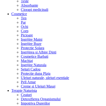
Teste
Absorbante
Ciorapi medicinali
Cosmetice
Ten
Par
Ochi
Corp
Picioare
Ingrijire Maini
Ingrijire Buze
Protectie Solara
Ingrijirea si Albire Dinti
Cosmetice Barbati
Machiaj
Ingrijire Naturala
Seturi Cadou
Protectie dupa Plaja
Uleiuri naturale, uleiuri esentiale
Pell Amar
Creme si Uleiuri Masaj
Terapie Naturista
Ceaiuri
Detoxifierea Organismului
Impotriva Durerilor