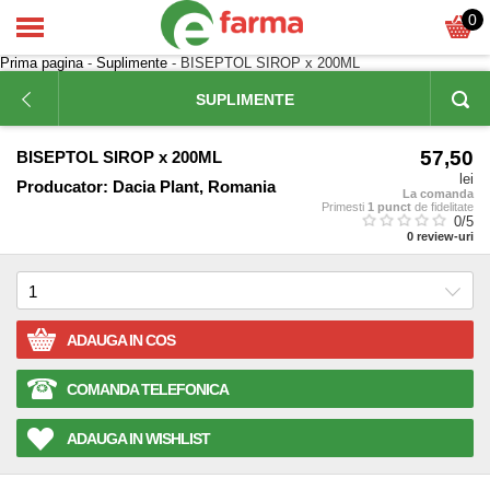
0
Prima pagina
-
Suplimente
- BISEPTOL SIROP x 200ML
SUPLIMENTE
57,50
BISEPTOL SIROP x 200ML
lei
Producator:
Dacia Plant, Romania
La comanda
Primesti
1 punct
de fidelitate
0
/5
0
review-uri
ADAUGA IN COS
COMANDA TELEFONICA
ADAUGA IN WISHLIST