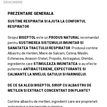
DESCRIERE
PREZENTARE GENERALA
SUSTINE RESPIRATIA SI AJUTA LA CONFORTUL
RESPIRATOR
Siropul
BISEPTOL
este un
PRODUS NATURAL
recomandat
pentru
SUSTINEREA SISTEMULUI IMUNITAR SI
SANATATEA TRACTULUI RESPIRATOR
. Produsul contine
Albastru de metilen, Miere de Salcam, Catina, Maslin,
Echinacea, Anason-Stelat, Propolis, Astragalus, Ghimbir,
ingrediente care
STIMULEAZA IMUNITATEA
si au efecte
puternice
ANTIBACTERIENE, EXPECTORANTE SI
CALMANTE LA NIVELUL GATULUI SI FARINGELUI.
DE CE SA ALEGI BISEPTOL SIROP CU ALBASTRU DE
METILEN SI EXTRACT CONCENTRAT DIN PLANTE?
Contine albastru de metilen, ingredient care are proprietati
antiseptice si bactericide puternice;