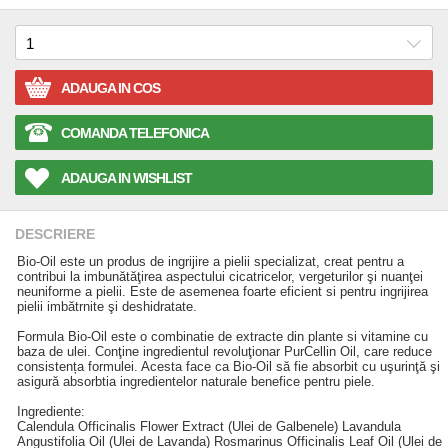
ADAUGA IN COS
COMANDA TELEFONICA
ADAUGA IN WISHLIST
DESCRIERE
Bio‑Oil este un produs de ingrijire a pielii specializat, creat pentru a
contribui la imbunătăţirea aspectului cicatricelor, vergeturilor şi nuanţei
neuniforme a pielii. Este de asemenea foarte eficient si pentru ingrijirea
pielii imbătrnite şi deshidratate.
Formula Bio‑Oil este o combinatie de extracte din plante si vitamine cu
baza de ulei. Conţine ingredientul revoluţionar PurCellin Oil, care reduce
consistența formulei. Acesta face ca Bio‑Oil să fie absorbit cu uşurinţă şi
asigură absorbtia ingredientelor naturale benefice pentru piele.
Ingrediente:
Calendula Officinalis Flower Extract (Ulei de Galbenele) Lavandula
Angustifolia Oil (Ulei de Lavanda) Rosmarinus Officinalis Leaf Oil (Ulei de