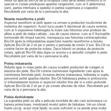
trebui sa aplicati Bio‑Oil de la inceputul celui de-al doilea trimestru si in
special in zonele predispuse aparitiei vergeturilor, cum ar fi abdomenul,
sanii, partea inferioara a spatelui si partea superioara a coapselor.
Rezultatele pot varia de la o persoana la alta.
Nuanta neuniforma a pielii
Aspectul neuniform al pielii apare ca urmare a productiei insuficiente de
melanina din organism. Acest lucru poate fi declansat de cauze externe,
cum ar fi expunerea indelungata la soare sau folosirea unor produse de
albire a pielii de slaba calitate ; sau de cauze interne, cum ar fi fluctuatiile
hormonale din timpul sarcinii, menopauza sau folosirea contraceptivelor.
Bio‑Oil ajuta la imbunatatirea aspectului nuantei neuniforme a tenului.
Aplicati Bio‑Oil de 2 ori pe zi pentru o perioada de minim 3 luni. Bio‑Oil nu
contine factor de protectie solara. Daca folositi un produs de protectie
solara, aplicati Bio‑Oil abia dupa ce acesta s-a absorbit complet in piele.
Rezultatele pot varia de la o persoana la alta.
Pielea imbatranita
Ridurile apar in mare parte din cauza scaderii productiei de colagen si
elastina din piele. Bio‑Oil contine numeroase ingrediente care ajuta la
mentinerea fermitatii pielii. Aceasta devine matasoasa, hidratata si supla,
prevenind astfel aparitia ridurilor. Bio‑Oil hidrateaza pielea in profunzime,
si imbunatateste textura si aspectul ridurilor fine dar si a celor profunde.
Aplicati Bio‑Oil de 2 ori pe zi pe zonele afectate de riduri. Rezultatele pot
varia de la o persoana la alta.
Pielea deshidratata
La suprafata pielii se afla o pelicula invizibila de ulei care actioneaza ca
bariera protectoare, mentinand nivelul optim de hidratare. Intr-un climat
foarte uscat, acest strat lipidic nu este suficient si se pierde prea multa