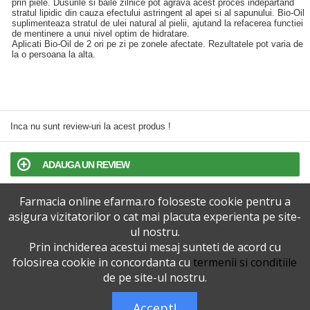
prin piele. Dusurile si baile zilnice pot agrava acest proces indepartand
stratul lipidic din cauza efectului astringent al apei si al sapunului. Bio‑Oil
suplimenteaza stratul de ulei natural al pielii, ajutand la refacerea functiei
de mentinere a unui nivel optim de hidratare.
Aplicati Bio‑Oil de 2 ori pe zi pe zonele afectate. Rezultatele pot varia de
la o persoana la alta.
Inca nu sunt review-uri la acest produs !
ADAUGA UN REVIEW
Farmacia online efarma.ro foloseste cookie pentru a
TERMENI SI CONDITII
asigura vizitatorilor o cat mai placuta experienta pe site-
ul nostru.
POLITICA DE CONFIDENTIALITATE
Prin inchiderea acestui mesaj sunteti de acord cu
folosirea cookie in concordanta cu
termenii si conditiile
VERSIUNEA DESKTOP
de pe site-ul nostru.
Accept!
Telefoane eFarma:
0727515368