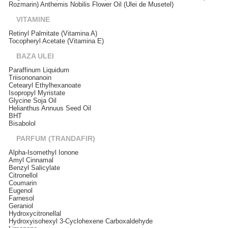
Rozmarin) Anthemis Nobilis Flower Oil (Ulei de Musetel)
VITAMINE
Retinyl Palmitate (Vitamina A)
Tocopheryl Acetate (Vitamina E)
BAZA ULEI
Paraffinum Liquidum
Triisononanoin
Cetearyl Ethylhexanoate
Isopropyl Myristate
Glycine Soja Oil
Helianthus Annuus Seed Oil
BHT
Bisabolol
PARFUM (TRANDAFIR)
Alpha-Isomethyl Ionone
Amyl Cinnamal
Benzyl Salicylate
Citronellol
Coumarin
Eugenol
Farnesol
Geraniol
Hydroxycitronellal
Hydroxyisohexyl 3-Cyclohexene Carboxaldehyde