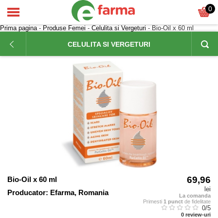
0
Prima pagina
-
Produse Femei
-
Celulita si Vergeturi
- Bio‑Oil x 60 ml
CELULITA SI VERGETURI
69,96
Bio‑Oil x 60 ml
lei
Producator:
Efarma, Romania
La comanda
Primesti
1 punct
de fidelitate
0
/5
0
review-uri