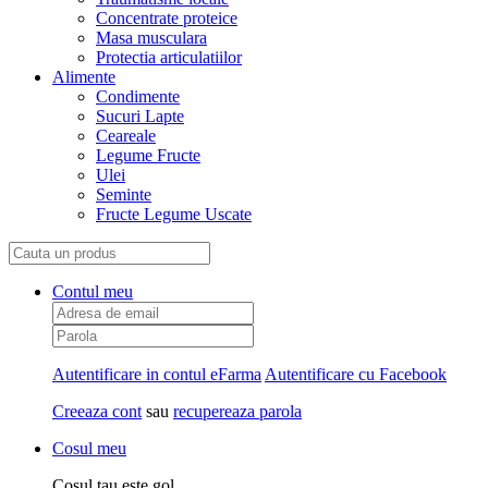
Concentrate proteice
Masa musculara
Protectia articulatiilor
Alimente
Condimente
Sucuri Lapte
Ceareale
Legume Fructe
Ulei
Seminte
Fructe Legume Uscate
Contul meu
Autentificare in contul eFarma
Autentificare cu Facebook
Creeaza cont
sau
recupereaza parola
Cosul meu
Cosul tau este gol