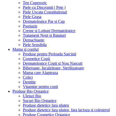
Ten Cuperozic
Piele cu Discromii ( Pete )
Piele Uscata Constitutional
Piele Grasa
Dermatologice Par si Cap
Psoriazis
Creme si Lotiuni Dermatologice
Tratament Negi si Bataturi
Demachiante
Piele Sensibila
Mama si copilul
Produse pentru Perioada Sarcinii
Cosmetice Copii
Dermatologice Copii si Nou Nascuti
Biberoane, Incalzitoare, Sterilizatoare
Mama care Alapteaza
Colici
Dentitie
Vitamine pentru copii
Produse Bio Organice
Uleiuri Bio
Sucuri Bio Organice
Produse dietetice fara gluten
Produse dietetice fara gluten, fara lactoza si colesterol
Produse Cosmetice Organice