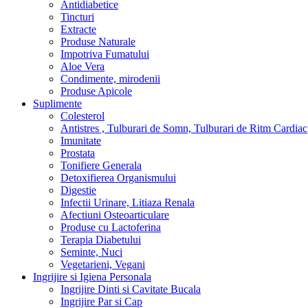
Antidiabetice
Tincturi
Extracte
Produse Naturale
Impotriva Fumatului
Aloe Vera
Condimente, mirodenii
Produse Apicole
Suplimente
Colesterol
Antistres , Tulburari de Somn, Tulburari de Ritm Cardiac
Imunitate
Prostata
Tonifiere Generala
Detoxifierea Organismului
Digestie
Infectii Urinare, Litiaza Renala
Afectiuni Osteoarticulare
Produse cu Lactoferina
Terapia Diabetului
Seminte, Nuci
Vegetarieni, Vegani
Ingrijire si Igiena Personala
Ingrijire Dinti si Cavitate Bucala
Ingrijire Par si Cap