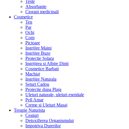
Teste
Absorbante
Ciorapi medicinali
Cosmetice
Ten
Par
Ochi
Corp
Picioare
Ingrijire Maini
Ingrijire Buze
Protectie Solara
Ingrijirea si Albire Dinti
Cosmetice Barbati
Machiaj
Ingrijire Naturala
Seturi Cadou
Protectie dupa Plaja
Uleiuri naturale, uleiuri esentiale
Pell Amar
Creme si Uleiuri Masaj
Terapie Naturista
Ceaiuri
Detoxifierea Organismului
Impotriva Durerilor