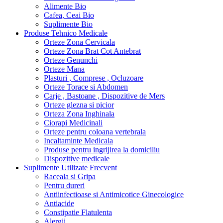
Alimente Bio
Cafea, Ceai Bio
Suplimente Bio
Produse Tehnico Medicale
Orteze Zona Cervicala
Orteze Zona Brat Cot Antebrat
Orteze Genunchi
Orteze Mana
Plasturi , Comprese , Ocluzoare
Orteze Torace si Abdomen
Carje , Bastoane , Dispozitive de Mers
Orteze glezna si picior
Orteza Zona Inghinala
Ciorapi Medicinali
Orteze pentru coloana vertebrala
Incaltaminte Medicala
Produse pentru ingrijirea la domiciliu
Dispozitive medicale
Suplimente Utilizate Frecvent
Raceala si Gripa
Pentru dureri
Antiinfectioase si Antimicotice Ginecologice
Antiacide
Constipatie Flatulenta
Alergii