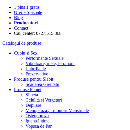
1 plus 1 gratis
Oferte Speciale
Blog
Producatori
Contact
Call center: 0727.515.368
Catalogul de produse
Cuplu si Sex
Performante Sexuale
Vibratoare, inele, feromoni
Lubrifiante
Prezervative
Produse pentru Slabit
Scaderea Greutatii
Produse Femei
Silueta
Celulita si Vergeturi
Depilare
Menopauza , Tulburari Menstruale
Osteoporoza
Igiena Intima
Vopsea de Par