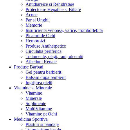
Antidiareice si Rehidratare
Protectoare Hepatice si Biliare
Acnee
Par si Unghii
Memorie
Insuficienta venoasa, varice, tromboflebita
Picaturi de Ochi
Hemoroizi
Produse Antiherpetice
Circulatia periferica
Tratamente, plagi, rani, ulceratii
Afectiuni Renale
Produse Barbati
Gel pentru barbierit
Balsam dupa barbierit
Ingrijirea pielii
Vitamine si Minerale
Vitamine
Minerale
Suplimente
MultiVitamine
Vitamine pt Ochi
Medicina Sportiva
Plasturi si bandaje
Traumatisme locale