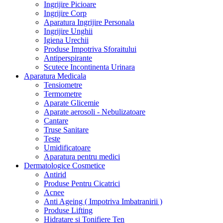
Ingrijire Picioare
Ingrijire Corp
Aparatura Ingrijire Personala
Ingrijire Unghii
Igiena Urechii
Produse Impotriva Sforaitului
Antiperspirante
Scutece Incontinenta Urinara
Aparatura Medicala
Tensiometre
Termometre
Aparate Glicemie
Aparate aerosoli - Nebulizatoare
Cantare
Truse Sanitare
Teste
Umidificatoare
Aparatura pentru medici
Dermatologice Cosmetice
Antirid
Produse Pentru Cicatrici
Acnee
Anti Ageing ( Impotriva Imbatranirii )
Produse Lifting
Hidratare si Tonifiere Ten