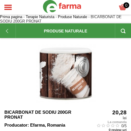
0
Prima pagina
-
Terapie Naturista
-
Produse Naturale
- BICARBONAT DE
SODIU 200GR PRONAT
PRODUSE NATURALE
20,28
BICARBONAT DE SODIU 200GR
PRONAT
lei
La comanda
Producator:
Efarma, Romania
0
/5
0
review-uri