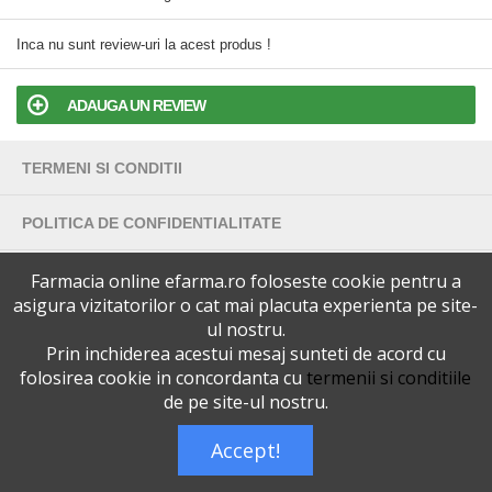
Inca nu sunt review-uri la acest produs !
ADAUGA UN REVIEW
TERMENI SI CONDITII
POLITICA DE CONFIDENTIALITATE
VERSIUNEA DESKTOP
Farmacia online efarma.ro foloseste cookie pentru a
asigura vizitatorilor o cat mai placuta experienta pe site-
ul nostru.
Telefoane eFarma:
0727515368
Prin inchiderea acestui mesaj sunteti de acord cu
Dreptul de autor © efarma.ro - Toate Drepturile Rezervate.
folosirea cookie in concordanta cu
termenii si conditiile
de pe site-ul nostru.
Accept!