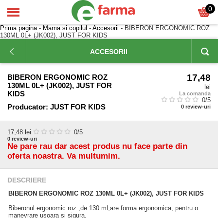
0
Prima pagina
-
Mama si copilul
-
Accesorii
- BIBERON ERGONOMIC ROZ
130ML 0L+ (JK002), JUST FOR KIDS
ACCESORII
17,48
BIBERON ERGONOMIC ROZ
130ML 0L+ (JK002), JUST FOR
lei
KIDS
La comanda
0
/5
Producator:
JUST FOR KIDS
0
review-uri
17,48
lei
0
/5
0
review-uri
Ne pare rau dar acest produs nu face parte din
oferta noastra. Va multumim.
DESCRIERE
BIBERON ERGONOMIC ROZ 130ML 0L+ (JK002), JUST FOR KIDS
Biberonul ergonomic roz ,de 130 ml,are forma ergonomica, pentru o
manevrare usoara si sigura.