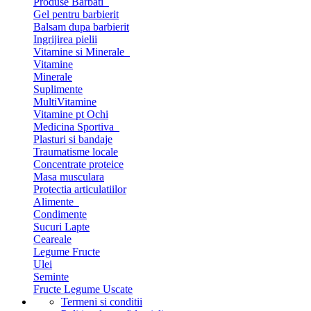
Produse Barbati
Gel pentru barbierit
Balsam dupa barbierit
Ingrijirea pielii
Vitamine si Minerale
Vitamine
Minerale
Suplimente
MultiVitamine
Vitamine pt Ochi
Medicina Sportiva
Plasturi si bandaje
Traumatisme locale
Concentrate proteice
Masa musculara
Protectia articulatiilor
Alimente
Condimente
Sucuri Lapte
Ceareale
Legume Fructe
Ulei
Seminte
Fructe Legume Uscate
Termeni si conditii