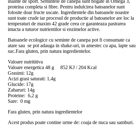
inainte de sport. Semintele de canepa sunt bogate in Omega 3,
proteina completa si fibre. Pentru indulcirea batoanelor sunt
folosite doar fructe uscate. Ingredientele din batoanele noastre
sunt toate crude iar procesul de productie al batoanelor are loc la
temperaturi de maxim 42 grade ceea ce garanteaza pastrarea
intacta a tuturor nutrientilor si enzimelor active.
Batoanele ecologice cu seminte de canepa pot fi consumate ca
atare sau se pot adauga in shake-uri, in amestec cu apa, lapte sau
suc.Fara gluten, prin natura ingredientelor.
Valoare nutrititiva
Valoare energetica 48 g 852 KJ / 204 Kcal
Grasimi: 12g
Acizi grasi saturati: 1,4g
Glucide: 17g
Zaharuri: 14g
Proteine: 6,2 g
Sare: 0 mg
Fara gluten, prin natura ingredientelor
Acest produs poate contine urme de: coaja de nuca sau samburi.