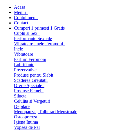
Acasa
Meniu
Contul meu
Contact
Cumperi 1 primesti 1 Gratis
Cuplu si Sex
Performante Sexuale
Vibratoare, inele, feromoni
Inele
Vibratoare
Parfum Feromoni
Lubrifiante
Prezervative
Produse pentru Slabit
Scaderea Greutatii
Oferte Speciale
Produse Femei
Silueta
Celulita si Vergeturi
Depilare
Menopauza , Tulburari Menstruale
Osteoporoza
Igiena Intima
Vopsea de Par