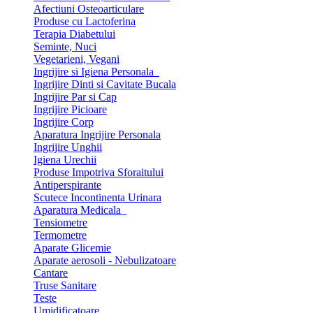
Afectiuni Osteoarticulare
Produse cu Lactoferina
Terapia Diabetului
Seminte, Nuci
Vegetarieni, Vegani
Ingrijire si Igiena Personala
Ingrijire Dinti si Cavitate Bucala
Ingrijire Par si Cap
Ingrijire Picioare
Ingrijire Corp
Aparatura Ingrijire Personala
Ingrijire Unghii
Igiena Urechii
Produse Impotriva Sforaitului
Antiperspirante
Scutece Incontinenta Urinara
Aparatura Medicala
Tensiometre
Termometre
Aparate Glicemie
Aparate aerosoli - Nebulizatoare
Cantare
Truse Sanitare
Teste
Umidificatoare