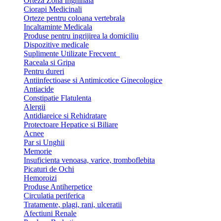
Orteza Zona Inghinala
Ciorapi Medicinali
Orteze pentru coloana vertebrala
Incaltaminte Medicala
Produse pentru ingrijirea la domiciliu
Dispozitive medicale
Suplimente Utilizate Frecvent
Raceala si Gripa
Pentru dureri
Antiinfectioase si Antimicotice Ginecologice
Antiacide
Constipatie Flatulenta
Alergii
Antidiareice si Rehidratare
Protectoare Hepatice si Biliare
Acnee
Par si Unghii
Memorie
Insuficienta venoasa, varice, tromboflebita
Picaturi de Ochi
Hemoroizi
Produse Antiherpetice
Circulatia periferica
Tratamente, plagi, rani, ulceratii
Afectiuni Renale