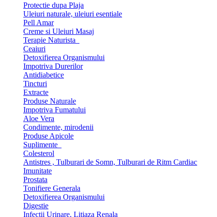
Protectie dupa Plaja
Uleiuri naturale, uleiuri esentiale
Pell Amar
Creme si Uleiuri Masaj
Terapie Naturista
Ceaiuri
Detoxifierea Organismului
Impotriva Durerilor
Antidiabetice
Tincturi
Extracte
Produse Naturale
Impotriva Fumatului
Aloe Vera
Condimente, mirodenii
Produse Apicole
Suplimente
Colesterol
Antistres , Tulburari de Somn, Tulburari de Ritm Cardiac
Imunitate
Prostata
Tonifiere Generala
Detoxifierea Organismului
Digestie
Infectii Urinare, Litiaza Renala