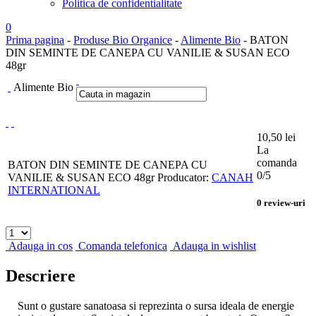
Politica de confidentialitate
0
Prima pagina
-
Produse Bio Organice
-
Alimente Bio
- BATON
DIN SEMINTE DE CANEPA CU VANILIE & SUSAN ECO
48gr
Alimente Bio
10,50
lei
La
comanda
BATON DIN SEMINTE DE CANEPA CU
0
/5
VANILIE & SUSAN ECO 48gr
Producator:
CANAH
INTERNATIONAL
0
review-uri
Adauga in cos
Comanda telefonica
Adauga in wishlist
Descriere
Sunt o gustare sanatoasa si reprezinta o sursa ideala de energie