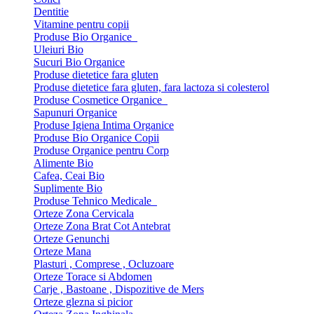
Dentitie
Vitamine pentru copii
Produse Bio Organice
Uleiuri Bio
Sucuri Bio Organice
Produse dietetice fara gluten
Produse dietetice fara gluten, fara lactoza si colesterol
Produse Cosmetice Organice
Sapunuri Organice
Produse Igiena Intima Organice
Produse Bio Organice Copii
Produse Organice pentru Corp
Alimente Bio
Cafea, Ceai Bio
Suplimente Bio
Produse Tehnico Medicale
Orteze Zona Cervicala
Orteze Zona Brat Cot Antebrat
Orteze Genunchi
Orteze Mana
Plasturi , Comprese , Ocluzoare
Orteze Torace si Abdomen
Carje , Bastoane , Dispozitive de Mers
Orteze glezna si picior