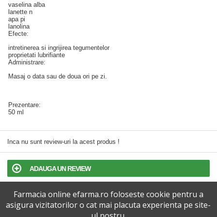
vaselina alba
lanette n
apa pi
lanolina
Efecte:
intretinerea si ingrijirea tegumentelor
proprietati lubrifiante
Administrare:
Masaj o data sau de doua ori pe zi.
Prezentare:
50 ml
Inca nu sunt review-uri la acest produs !
ADAUGA UN REVIEW
Farmacia online efarma.ro foloseste cookie pentru a
TERMENI SI CONDITII
asigura vizitatorilor o cat mai placuta experienta pe site-
ul nostru.