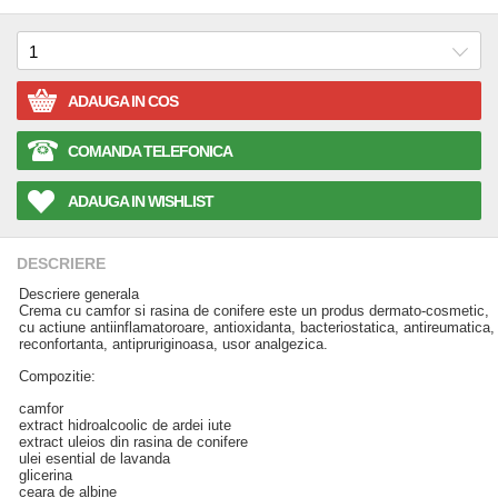
ADAUGA IN COS
COMANDA TELEFONICA
ADAUGA IN WISHLIST
DESCRIERE
Descriere generala
Crema cu camfor si rasina de conifere este un produs dermato-cosmetic,
cu actiune antiinflamatoroare, antioxidanta, bacteriostatica, antireumatica,
reconfortanta, antipruriginoasa, usor analgezica.
Compozitie:
camfor
extract hidroalcoolic de ardei iute
extract uleios din rasina de conifere
ulei esential de lavanda
glicerina
ceara de albine