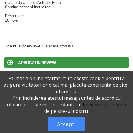
înainte de a utiliza Astenor Forte.
Contine zahar si indulcitori.
Prezentare:
20 fiole
Inca nu sunt review-uri la acest produs !
ADAUGA UN REVIEW
Farmacia online efarma.ro foloseste cookie pentru a
TERMENI SI CONDITII
asigura vizitatorilor o cat mai placuta experienta pe site-
ul nostru.
POLITICA DE CONFIDENTIALITATE
Prin inchiderea acestui mesaj sunteti de acord cu
folosirea cookie in concordanta cu
termenii si conditiile
VERSIUNEA DESKTOP
de pe site-ul nostru.
Accept!
Telefoane eFarma:
0727515368
Dreptul de autor © efarma.ro - Toate Drepturile Rezervate.