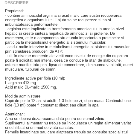
DESCRIERE
Proprietati:
- contine aminoacidul arginina si acid malic care sustin recuperarea
energetica a organismului si il ajuta sa se recupereze si sa-si
imbunatateasca performantele;
- arginina este implicata in transformarea amoniacului in uree la nivel
hepatic si creste sinteza hepatica de aminoacizi si proteine. De
asemenea, este o componenta structurala importanta a proteinelor si
participa la metabolismul energetic al sistemului muscular;
- acidul malic intervine in metabolismul energetic al sistemului muscular
prin stimularea producerii de ATP;
- util în diverse momente ale vietii cand nivelul de energie din organism
poate fi solicitat mai intens, ceea ce conduce la stari de slabiciune,
astenie manifestata prin: lipsa de concentrare, diminuarea vitalitatii, dureri
musculare, tulburari de somn.
Ingrediente active per fiola (10 ml):
L-arginina 413 mg.
Acid malic DL-malic 1500 mg.
Mod de administrare:
Copii de peste 12 ani si adulti: 1-3 fiole pe zi, dupa masa. Continutul unei
fiole (10 ml) poate fi consumat direct sau diluat în apa.
Atentionari:
A nu se depasi doza recomandata pentru consumul zilnic.
Suplimentul alimentar nu trebuie sa înlocuiasca un regim alimentar variat
si echilibrat si un mod de viata sanatos.
Femeile insarcinate sau care alapteaza trebuie sa consulte specialistul