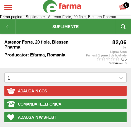
0
Prima pagina
-
Suplimente
- Astenor Forte, 20 fiole, Biessen Pharma
SUPLIMENTE
82,06
Astenor Forte, 20 fiole, Biessen
Pharma
lei
Lipsa Stoc
Producator:
Efarma, Romania
Primesti
1 punct
de fidelitate
0
/5
0
review-uri
ADAUGA IN COS
COMANDA TELEFONICA
ADAUGA IN WISHLIST